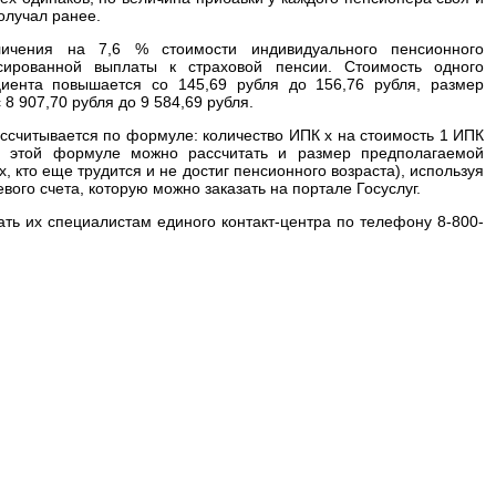
олучал ранее.
личения на 7,6 % стоимости индивидуального пенсионного
ированной выплаты к страховой пенсии. Стоимость одного
иента повышается со 145,69 рубля до 156,76 рубля, размер
8 907,70 рубля до 9 584,69 рубля.
ассчитывается по формуле: количество ИПК х на стоимость 1 ИПК
 этой формуле можно рассчитать и размер предполагаемой
, кто еще трудится и не достиг пенсионного возраста), используя
ого счета, которую можно заказать на портале Госуслуг.
ать их специалистам единого контакт-центра по телефону 8-800-