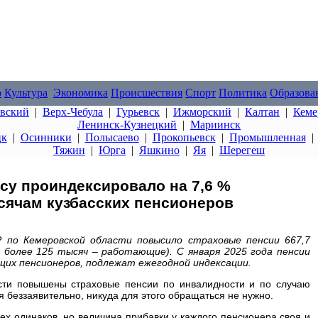
о
Культура
Экономика
Происшествия
Спорт
Политика
Образова
овский
|
Верх-Чебула
|
Гурьевск
|
Ижморский
|
Калтан
|
Кеме
Ленинск-Кузнецкий
|
Мариинск
цк
|
Осинники
|
Полысаево
|
Прокопьевск
|
Промышленная
Тяжин
|
Юрга
|
Яшкино
|
Яя
|
Шерегеш
су проиндексировало на 7,6 %
сячам кузбасских пенсионеров
 по Кемеровской области повысило страховые пенсии 667,7
х более 125 тысяч – работающие). С января 2025 года пенсии
щих пенсионеров, подлежат ежегодной индексации.
сти повышены страховые пенсии по инвалидности и по случаю
 беззаявительно, никуда для этого обращаться не нужно.
ех одинаков, но величина прибавки у каждого пенсионера своя и