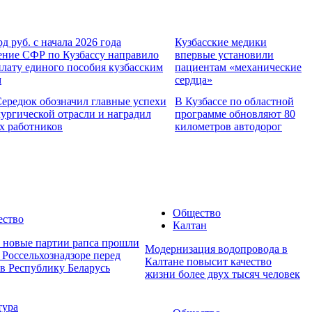
рд руб. с начала 2026 года
Кузбасские медики
ение СФР по Кузбассу направило
впервые установили
лату единого пособия кузбасским
пациентам «механические
м
сердца»
Середюк обозначил главные успехи
В Кузбассе по областной
ургической отрасли и наградил
программе обновляют 80
х работников
километров автодорог
Общество
ство
Калтан
е новые партии рапса прошли
Модернизация водопровода в
 Россельхознадзоре перед
Калтане повысит качество
 в Республику Беларусь
жизни более двух тысяч человек
тура