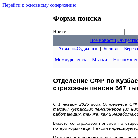
Перейти к основному содержанию
Форма поиска
Найти
Все новости
Обществ
Анжеро-Судженск
|
Белово
|
Берез
Междуреченск
|
Мыски
|
Новокузне
Отделение СФР по Кузбас
страховые пенсии 667 ты
С 1 января 2026 года Отделение СФР
тысячи кузбасских пенсионеров (из ни
работающих, так же, как и неработаю
Вместе со страховой пенсией по старо
потери кормильца. Пенсии индексируются
Отметим, что процент индексации для вс