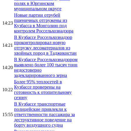
полях в Юргинском
муниципальном округе
Новые партии отрубей
пшеничных отгружены из
14:23
Кузбасса в Монголию под
контролем Россельхознадзора
В Кузбассе Россельхознадзор
проконтролировал новую
14:21
отгрузку лесоматериалов из
хвойных пород в Таджикистан
В Кузбассе Россельхознадзором
выявлено более 100 тысяч тонн
14:20
недостоверно
задекларированного зерна
Более 95% теплосетей в
Кузбассе проверены на
10:22
готовность к отопительному
сезону
В Кузбассе транспортные
полицейские привлекли к
15:55
ответственности пассажира за
деструктивное поведение на
борту воздушного судна