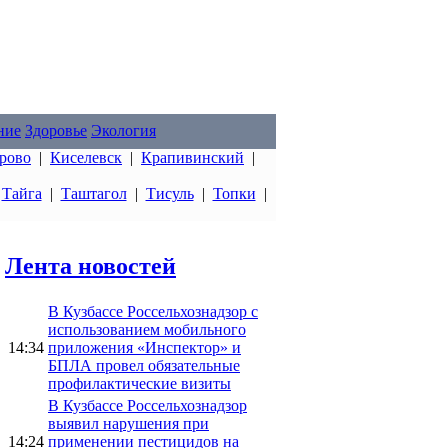
ние
Здоровье
Экология
рово
|
Киселевск
|
Крапивинский
|
|
Тайга
|
Таштагол
|
Тисуль
|
Топки
|
Лента новостей
В Кузбассе Россельхознадзор с
использованием мобильного
14:34
приложения «Инспектор» и
БПЛА провел обязательные
профилактические визиты
В Кузбассе Россельхознадзор
выявил нарушения при
14:24
применении пестицидов на