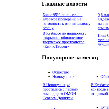
Главные новости
Более 95% теплосетей в
9,6 мл
Кузбассе проверены на
Отдел
готовность к отопительному
на вып
сезону
семья
В Кузбассе по нацпроекту
Илья 
открылось обновленное
металл
творческое пространство
лучши
«КнигоТворец»
Популярное за месяц
Общество
Новокузнецк
Обще
В Новокузнецке
В Кузбасс
простились с первым
контроль в
командиром ОМОН
отправкой
Сергеем Добижей
Куль