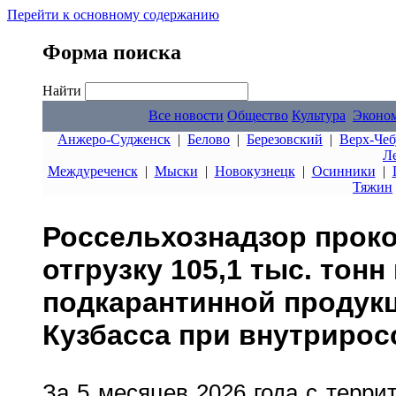
Перейти к основному содержанию
Форма поиска
Найти
Все новости
Общество
Культура
Эконо
Анжеро-Судженск
|
Белово
|
Березовский
|
Верх-Чеб
Л
Междуреченск
|
Мыски
|
Новокузнецк
|
Осинники
|
Тяжин
Россельхознадзор прок
отгрузку 105,1 тыс. тонн
подкарантинной продукц
Кузбасса при внутрирос
За 5 месяцев 2026 года с терри