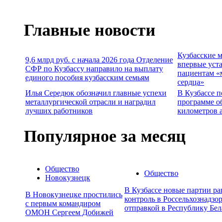
Главные новости
Кузбасские 
9,6 млрд руб. с начала 2026 года Отделение
впервые уст
СФР по Кузбассу направило на выплату
пациентам «
единого пособия кузбасским семьям
сердца»
Илья Середюк обозначил главные успехи
В Кузбассе п
металлургической отрасли и наградил
программе о
лучших работников
километров 
Популярное за месяц
Общество
Общество
Новокузнецк
В Кузбассе новые партии р
В Новокузнецке простились
контроль в Россельхознадзор
с первым командиром
отправкой в Республику Бел
ОМОН Сергеем Добижей