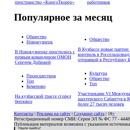
пространство «КнигоТворец»
работников
Популярное за месяц
Общество
Общество
Новокузнецк
В Кузбассе новые партии
В Новокузнецке простились с
контроль в Россельхознад
первым командиром ОМОН
отправкой в Республику 
Сергеем Добижей
Культура
Происшествия
Общество
Топ
Топ
Кемерово
Участниками VI Междуна
На кузбасской трассе сгорел
шахтерского Сабантуя в К
бензовоз
более 27 тысяч человек
Контакты
|
Реклама на сайте
|
Создание сайта
| 18
+
Регистрационный номер СМИ: Серия ЭЛ № ФС 77 - 44486 
Публикация материалов возможна с указанием источник