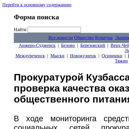
Перейти к основному содержанию
Форма поиска
Найти
Все новости
Общество
Культура
Эконо
Анжеро-Судженск
|
Белово
|
Березовский
|
Верх-Чеб
Л
Междуреченск
|
Мыски
|
Новокузнецк
|
Осинники
|
Тяжин
Прокуратурой Кузбасса
проверка качества ока
общественного питани
В ходе мониторинга средс
социальных сетей прокур