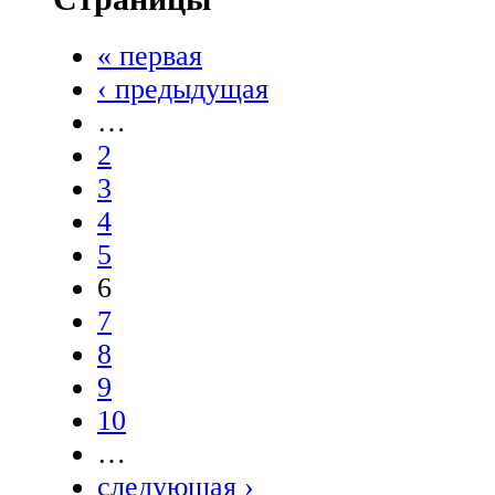
« первая
‹ предыдущая
…
2
3
4
5
6
7
8
9
10
…
следующая ›