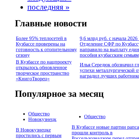
последняя »
Главные новости
Более 95% теплосетей в
9,6 млрд руб. с начала 2026
Кузбассе проверены на
Отделение СФР по Кузбасс
готовность к отопительному
направило на выплату еди
сезону
пособия кузбасским семьям
В Кузбассе по нацпроекту
Илья Середюк обозначил г
открылось обновленное
успехи металлургической о
творческое пространство
наградил лучших работник
«КнигоТворец»
Популярное за месяц
Общество
Общество
Новокузнецк
В Кузбассе новые партии рапса
В Новокузнецке
прошли контроль в
простились с первым
Россельхознадзоре перед отпра