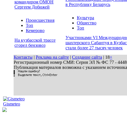
командиром ОМОН
в Республику Беларусь
Сергеем Добижей
Культура
Происшествия
Общество
Топ
Топ
Кемерово
Участниками VI Международн
На кузбасской трассе
шахтерского Сабантуя в Кузбас
сгорел бензовоз
стали более 27 тысяч человек
Контакты
|
Реклама на сайте
|
Создание сайта
| 18
+
Регистрационный номер СМИ: Серия ЭЛ № ФС 77 - 44486 
Публикация материалов возможна с указанием источник
Gismeteo