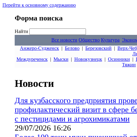
Перейти к основному содержанию
Форма поиска
Найти
Все новости
Общество
Культура
Эконо
Анжеро-Судженск
|
Белово
|
Березовский
|
Верх-Чеб
Л
Междуреченск
|
Мыски
|
Новокузнецк
|
Осинники
|
Тяжин
Новости
Для кузбасского предприятия пров
профилактический визит в сфере б
с пестицидами и агрохимикатами
29/07/2026 16:26