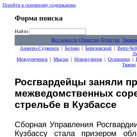
Перейти к основному содержанию
Форма поиска
Найти
Все новости
Общество
Культура
Эконо
Анжеро-Судженск
|
Белово
|
Березовский
|
Верх-Чеб
Л
Междуреченск
|
Мыски
|
Новокузнецк
|
Осинники
|
Тяжин
Росгвардейцы заняли пр
межведомственных соре
стрельбе в Кузбассе
Сборная Управления Росгвардии
Кузбассу стала призером обл