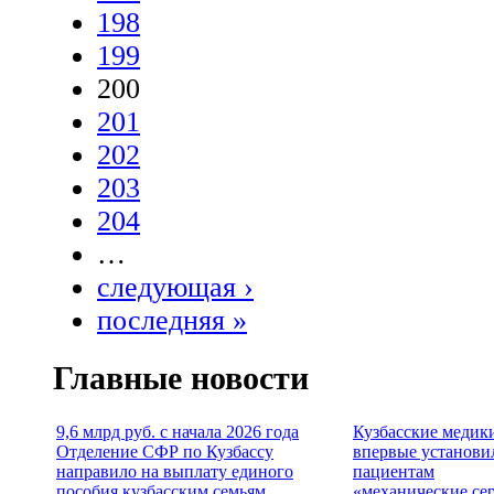
198
199
200
201
202
203
204
…
следующая ›
последняя »
Главные новости
9,6 млрд руб. с начала 2026 года
Кузбасские медик
Отделение СФР по Кузбассу
впервые установи
направило на выплату единого
пациентам
пособия кузбасским семьям
«механические се