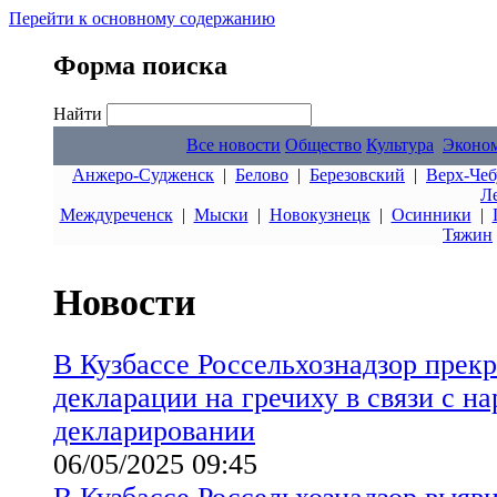
Перейти к основному содержанию
Форма поиска
Найти
Все новости
Общество
Культура
Эконо
Анжеро-Судженск
|
Белово
|
Березовский
|
Верх-Чеб
Л
Междуреченск
|
Мыски
|
Новокузнецк
|
Осинники
|
Тяжин
Новости
В Кузбассе Россельхознадзор прекр
декларации на гречиху в связи с 
декларировании
06/05/2025 09:45