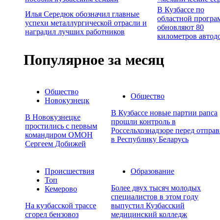
В Кузбассе по
Илья Середюк обозначил главные
областной програ
успехи металлургической отрасли и
обновляют 80
наградил лучших работников
километров автод
Популярное за месяц
Общество
Общество
Новокузнецк
В Кузбассе новые партии рапса
В Новокузнецке
прошли контроль в
простились с первым
Россельхознадзоре перед отпра
командиром ОМОН
в Республику Беларусь
Сергеем Добижей
Происшествия
Образование
Топ
Более двух тысяч молодых
Кемерово
специалистов в этом году
На кузбасской трассе
выпустил Кузбасский
сгорел бензовоз
медицинский колледж