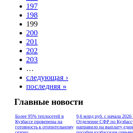
197
198
199
200
201
202
203
…
следующая ›
последняя »
Главные новости
Более 95% теплосетей в
9,6 млрд руб. с начала 2026
Кузбассе проверены на
Отделение СФР по Кузбасс
готовность к отопительному
направило на выплату еди
сезону
пособия кузбасским семьям