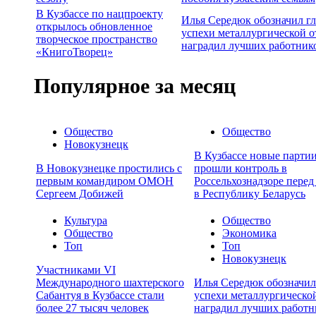
В Кузбассе по нацпроекту
Илья Середюк обозначил г
открылось обновленное
успехи металлургической о
творческое пространство
наградил лучших работник
«КнигоТворец»
Популярное за месяц
Общество
Общество
Новокузнецк
В Кузбассе новые партии
В Новокузнецке простились с
прошли контроль в
первым командиром ОМОН
Россельхознадзоре перед
Сергеем Добижей
в Республику Беларусь
Культура
Общество
Общество
Экономика
Топ
Топ
Новокузнецк
Участниками VI
Международного шахтерского
Илья Середюк обозначил
Сабантуя в Кузбассе стали
успехи металлургической
более 27 тысяч человек
наградил лучших работн