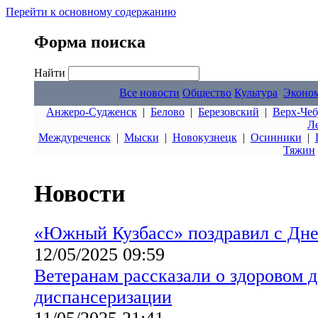
Перейти к основному содержанию
Форма поиска
Найти
Все новости
Общество
Культура
Эконо
Анжеро-Судженск
|
Белово
|
Березовский
|
Верх-Чеб
Л
Междуреченск
|
Мыски
|
Новокузнецк
|
Осинники
|
Тяжин
Новости
«Южный Кузбасс» поздравил с Дн
12/05/2025 09:59
Ветеранам рассказали о здоровом д
диспансеризации