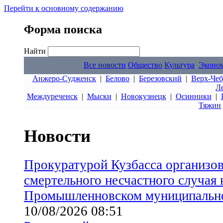
Перейти к основному содержанию
Форма поиска
Найти
Все новости
Общество
Культура
Эконо
Анжеро-Судженск
|
Белово
|
Березовский
|
Верх-Чеб
Л
Междуреченск
|
Мыски
|
Новокузнецк
|
Осинники
|
Тяжин
Новости
Прокуратурой Кузбасса организов
смертельного несчастного случая 
Промышленновском муниципальн
10/08/2026 08:51