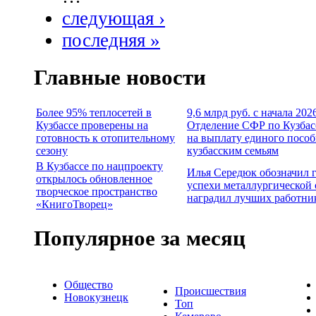
следующая ›
последняя »
Главные новости
Более 95% теплосетей в
9,6 млрд руб. с начала 202
Кузбассе проверены на
Отделение СФР по Кузбас
готовность к отопительному
на выплату единого пособ
сезону
кузбасским семьям
В Кузбассе по нацпроекту
Илья Середюк обозначил 
открылось обновленное
успехи металлургической 
творческое пространство
наградил лучших работни
«КнигоТворец»
Популярное за месяц
Общество
Происшествия
Новокузнецк
Топ