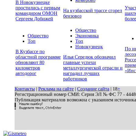
Кемерово
В Новокузнецке
простились с первым
Учас
На кузбасской трассе сгорел
командиром ОМОН
шахте
бензовоз
Сергеем Добижей
более
Общество
Общество
Экономика
Топ
Топ
Новокузнецк
По и
В Кузбассе по
лесо
областной программе
Илья Середюк обозначил
Росс
обновляют 80
главные успехи
прим
километров
металлургической отрасли и
«Инс
автодорог
наградил лучших
работников
Контакты
|
Реклама на сайте
|
Создание сайта
| 18
+
Регистрационный номер СМИ: Серия ЭЛ № ФС 77 - 44486 
Публикация материалов возможна с указанием источник