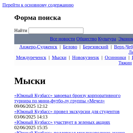
Перейти к основному содержанию
Форма поиска
Найти
Все новости
Общество
Культура
Эконо
Анжеро-Судженск
|
Белово
|
Березовский
|
Верх-Чеб
Л
Междуреченск
|
Мыски
|
Новокузнецк
|
Осинники
|
Тяжин
Мыски
«Южный Кузбасс» завоевал бронзу корпоративного
турнира по мини-футбо-лу группы «Мечел»
09/06/2025 12:12
«Южный Кузбасс» провел экскурсии для студентов
03/06/2025 14:13
«Южный Кузбасс» участвует в зеленых акциях
02/06/2025 15:35
«Южный Кузбасс» поддержал международную акцию