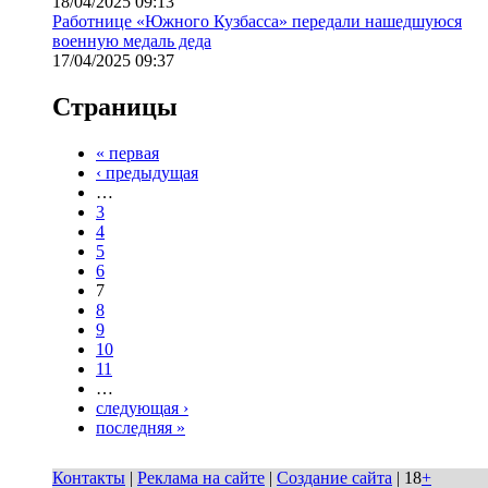
18/04/2025 09:13
Работнице «Южного Кузбасса» передали нашедшуюся
военную медаль деда
17/04/2025 09:37
Страницы
« первая
‹ предыдущая
…
3
4
5
6
7
8
9
10
11
…
следующая ›
последняя »
Контакты
|
Реклама на сайте
|
Создание сайта
| 18
+