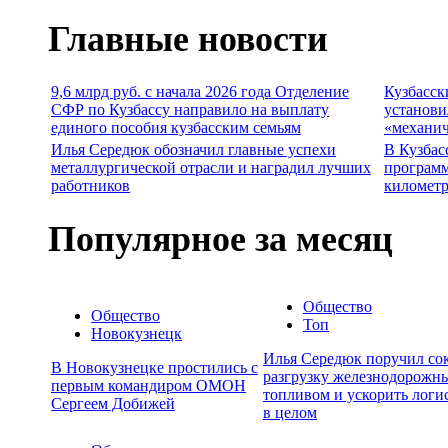
Главные новости
9,6 млрд руб. с начала 2026 года Отделение
Кузбасск
СФР по Кузбассу направило на выплату
установи
единого пособия кузбасским семьям
«механич
Илья Середюк обозначил главные успехи
В Кузбас
металлургической отрасли и наградил лучших
программ
работников
километр
Популярное за месяц
Общество
Общество
Топ
Новокузнецк
Илья Середюк поручил сок
В Новокузнецке простились с
разгрузку железнодорожны
первым командиром ОМОН
топливом и ускорить логи
Сергеем Добижей
в целом