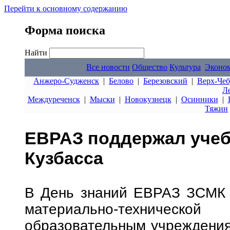
Перейти к основному содержанию
Форма поиска
Найти
Все новости
Общество
Культура
Эконо
Анжеро-Судженск
|
Белово
|
Березовский
|
Верх-Чеб
Л
Междуреченск
|
Мыски
|
Новокузнецк
|
Осинники
|
Тяжин
ЕВРАЗ поддержал учеб
Кузбасса
В День знаний ЕВРАЗ ЗСМК 
материально-техничес
образовательным учреждения