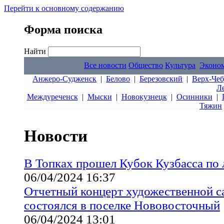
Перейти к основному содержанию
Форма поиска
Найти
Все новости
Общество
Культура
Эконо
Анжеро-Судженск
|
Белово
|
Березовский
|
Верх-Чеб
Л
Междуреченск
|
Мыски
|
Новокузнецк
|
Осинники
|
Тяжин
Новости
В Топках прошел Кубок Кузбасса по
06/04/2024 16:37
Отчетный концерт художественной с
состоялся в поселке Нововосточный
06/04/2024 13:01