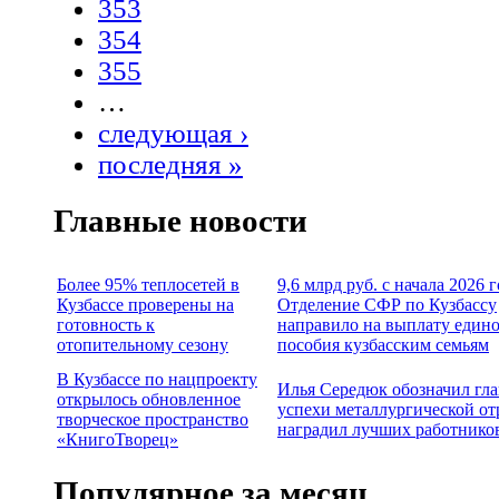
353
354
355
…
следующая ›
последняя »
Главные новости
Более 95% теплосетей в
9,6 млрд руб. с начала 2026 
Кузбассе проверены на
Отделение СФР по Кузбассу
готовность к
направило на выплату един
отопительному сезону
пособия кузбасским семьям
В Кузбассе по нацпроекту
Илья Середюк обозначил гл
открылось обновленное
успехи металлургической от
творческое пространство
наградил лучших работнико
«КнигоТворец»
Популярное за месяц