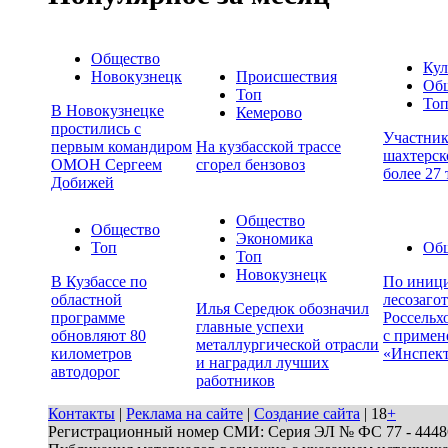
Общество
Кул
Новокузнецк
Происшествия
Об
Топ
То
В Новокузнецке
Кемерово
простились с
Участни
первым командиром
На кузбасской трассе
шахтерск
ОМОН Сергеем
сгорел бензовоз
более 27
Добижей
Общество
Общество
Экономика
Топ
Об
Топ
Новокузнецк
В Кузбассе по
По иници
областной
лесозаго
Илья Середюк обозначил
программе
Россельх
главные успехи
обновляют 80
с примен
металлургической отрасли
километров
«Инспек
и наградил лучших
автодорог
работников
Контакты
|
Реклама на сайте
|
Создание сайта
| 18
+
Регистрационный номер СМИ: Серия ЭЛ № ФС 77 - 44486 