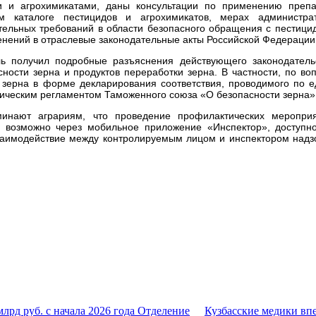
и и агрохимикатами, даны консультации по применению препа
ом каталоге пестицидов и агрохимикатов, мерах администра
тельных требований в области безопасного обращения с пестици
менений в отраслевые законодательные акты Российской Федерации
ль получил подробные разъяснения действующего законодатель
сности зерна и продуктов переработки зерна. В частности, по во
 зерна в форме декларирования соответствия, проводимого по 
ическим регламентом Таможенного союза «О безопасности зерна»
минают аграриям, что проведение профилактических меропри
и возможно через мобильное приложение «Инспектор», доступн
аимодействие между контролируемым лицом и инспектором надз
млрд руб. с начала 2026 года Отделение
Кузбасские медики вп