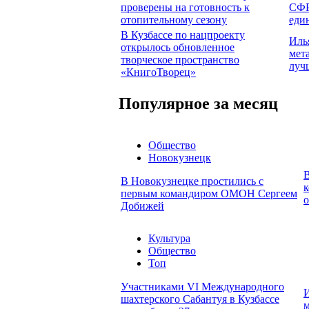
проверены на готовность к
СФР
отопительному сезону
еди
В Кузбассе по нацпроекту
Иль
открылось обновленное
мет
творческое пространство
луч
«КнигоТворец»
Популярное за месяц
Общество
Новокузнецк
В
В Новокузнецке простились с
к
первым командиром ОМОН Сергеем
о
Добижей
Культура
Общество
Топ
Участниками VI Международного
И
шахтерского Сабантуя в Кузбассе
м