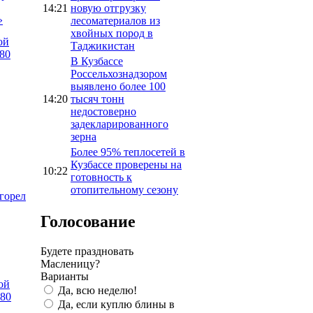
14:21
новую отгрузку
»
лесоматериалов из
хвойных пород в
ой
Таджикистан
80
В Кузбассе
Россельхознадзором
выявлено более 100
14:20
тысяч тонн
недостоверно
задекларированного
зерна
Более 95% теплосетей в
Кузбассе проверены на
10:22
готовность к
отопительному сезону
сгорел
Голосование
Будете праздновать
Масленицу?
Варианты
ой
Да, всю неделю!
 80
Да, если куплю блины в