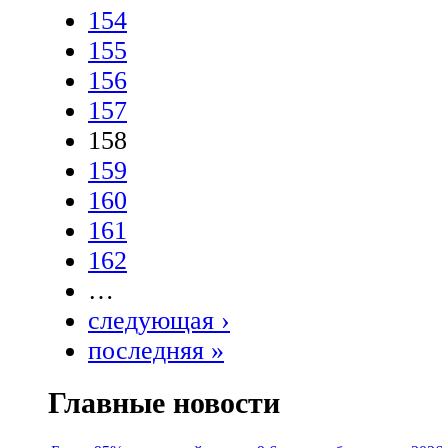
154
155
156
157
158
159
160
161
162
…
следующая ›
последняя »
Главные новости