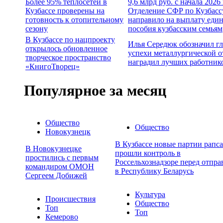
Более 95% теплосетей в
9,6 млрд руб. с начала 2026
Кузбассе проверены на
Отделение СФР по Кузбасс
готовность к отопительному
направило на выплату еди
сезону
пособия кузбасским семьям
В Кузбассе по нацпроекту
Илья Середюк обозначил г
открылось обновленное
успехи металлургической о
творческое пространство
наградил лучших работник
«КнигоТворец»
Популярное за месяц
Общество
Общество
Новокузнецк
В Кузбассе новые партии рапса
В Новокузнецке
прошли контроль в
простились с первым
Россельхознадзоре перед отпра
командиром ОМОН
в Республику Беларусь
Сергеем Добижей
Культура
Происшествия
Общество
Топ
Топ
Кемерово