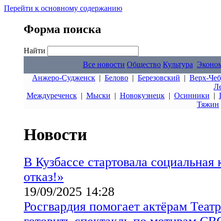
Перейти к основному содержанию
Форма поиска
Найти
Все новости
Общество
Культура
Эконо
Анжеро-Судженск
|
Белово
|
Березовский
|
Верх-Чеб
Л
Междуреченск
|
Мыски
|
Новокузнецк
|
Осинники
|
Тяжин
Новости
В Кузбассе стартовала социальная
отказ!»
19/09/2025 14:28
Росгвардия помогает актёрам Теат