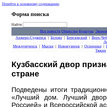
Перейти к основному содержанию
Форма поиска
Найти
Все новости
Общество
Культура
Эконо
Анжеро-Судженск
|
Белово
|
Березовский
|
Верх-Чеб
Л
Междуреченск
|
Мыски
|
Новокузнецк
|
Осинники
|
Тяжин
Кузбасский двор приз
стране
Подведены итоги традиционн
«Лучший дом. Лучший двор»
Россией» и Всероссийской ас