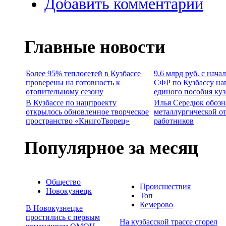
Добавить комментарий
Главные новости
Более 95% теплосетей в Кузбассе
9,6 млрд руб. с нача
проверены на готовность к
СФР по Кузбассу на
отопительному сезону
единого пособия ку
В Кузбассе по нацпроекту
Илья Середюк обозн
открылось обновленное творческое
металлургической о
пространство «КнигоТворец»
работников
Популярное за месяц
Общество
Происшествия
Новокузнецк
Топ
Кемерово
В Новокузнецке
простились с первым
На кузбасской трассе сгорел