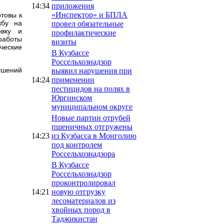
14:34
приложения
«Инспектор» и БПЛА
отовы к
жбу на
провел обязательные
овку и
профилактические
работы
визиты
ческие
В Кузбассе
Россельхознадзор
ушений
выявил нарушения при
14:24
применении
пестицидов на полях в
Юргинском
муниципальном округе
Новые партии отрубей
пшеничных отгружены
14:23
из Кузбасса в Монголию
под контролем
Россельхознадзора
В Кузбассе
Россельхознадзор
проконтролировал
14:21
новую отгрузку
лесоматериалов из
хвойных пород в
Таджикистан