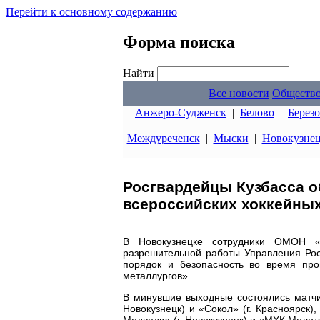
Перейти к основному содержанию
Форма поиска
Найти
Все новости
Обществ
Анжеро-Судженск
|
Белово
|
Берез
Междуреченск
|
Мыски
|
Новокузне
Росгвардейцы Кузбасса о
всероссийских хоккейны
В Новокузнецке сотрудники ОМОН «Р
разрешительной работы Управления Рос
порядок и безопасность во время про
металлургов».
В минувшие выходные состоялись матчи
Новокузнецк) и «Сокол» (г. Красноярск
Медведи» (г. Новокузнецк) и «МХК Молот»