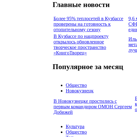
Главные новости
Более 95% теплосетей в Кузбассе
9,6
проверены на готовность к
СФР
отопительному сезону
еди
В Кузбассе по нацпроекту
Иль
открылось обновленное
мет
творческое пространство
луч
«КнигоТворец»
Популярное за месяц
Общество
Новокузнецк
В Новокузнецке простились с
первым командиром ОМОН Сергеем
Добижей
Культура
Общество