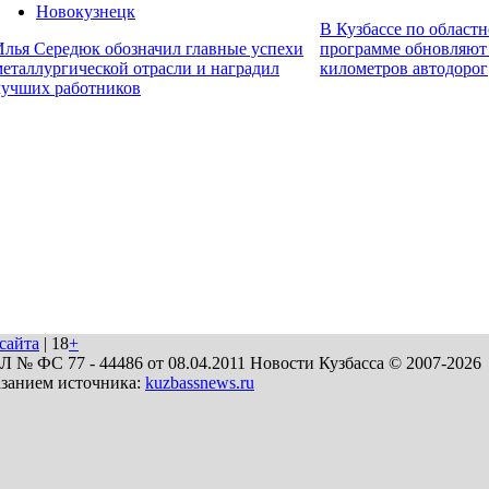
Новокузнецк
В Кузбассе по област
Илья Середюк обозначил главные успехи
программе обновляют
металлургической отрасли и наградил
километров автодорог
лучших работников
сайта
| 18
+
№ ФС 77 - 44486 от 08.04.2011 Новости Кузбасса © 2007-2026
азанием источника:
kuzbassnews.ru