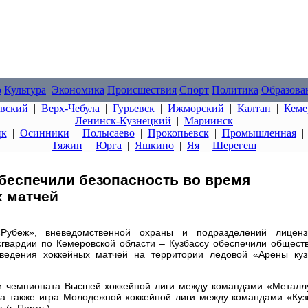
о
Культура
Экономика
Происшествия
Спорт
Политика
Образова
овский
|
Верх-Чебула
|
Гурьевск
|
Ижморский
|
Калтан
|
Кеме
Ленинск-Кузнецкий
|
Мариинск
цк
|
Осинники
|
Полысаево
|
Прокопьевск
|
Промышленная
Тяжин
|
Юрга
|
Яшкино
|
Яя
|
Шерегеш
беспечили безопасность во время
х матчей
убеж», вневедомственной охраны и подразделений лиценз
гвардии по Кемеровской области – Кузбассу обеспечили общест
ведения хоккейных матчей на территории ледовой «Арены куз
 чемпионата Высшей хоккейной лиги между командами «Металлур
), а также игра Молодежной хоккейной лиги между командами «Ку
 (г. Пермь).