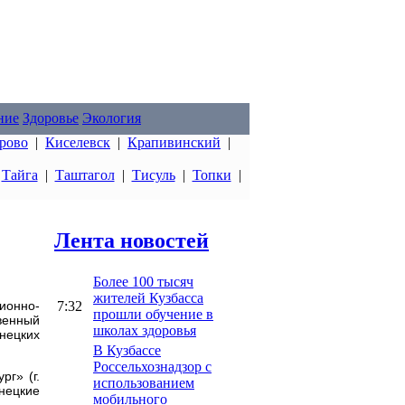
ние
Здоровье
Экология
рово
|
Киселевск
|
Крапивинский
|
|
Тайга
|
Таштагол
|
Тисуль
|
Топки
|
Лента новостей
Более 100 тысяч
жителей Кузбасса
7:32
ионно-
прошли обучение в
венный
школах здоровья
нецких
В Кузбассе
Россельхознадзор с
г» (г.
использованием
знецкие
мобильного