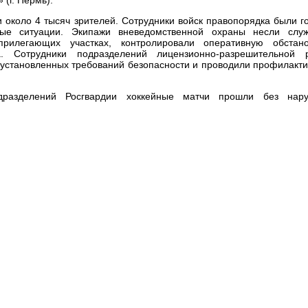
 около 4 тысяч зрителей. Сотрудники войск правопорядка были г
ые ситуации. Экипажи вневедомственной охраны несли слу
прилегающих участках, контролировали оперативную обстан
а. Сотрудники подразделений лицензионно-разрешительной 
установленных требований безопасности и проводили профилакти
дразделений Росгвардии хоккейные матчи прошли без нар