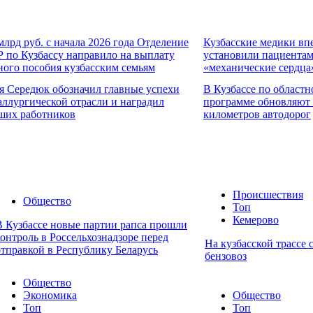
 млрд руб. с начала 2026 года Отделение
Кузбасские медики вп
 по Кузбассу направило на выплату
установили пациента
ного пособия кузбасским семьям
«механические сердца
я Середюк обозначил главные успехи
В Кузбассе по областн
аллургической отрасли и наградил
программе обновляют
ших работников
километров автодорог
Происшествия
Общество
Топ
Кемерово
В Кузбассе новые партии рапса прошли
контроль в Россельхознадзоре перед
На кузбасской трассе 
отправкой в Республику Беларусь
бензовоз
Общество
Экономика
Общество
Топ
Топ