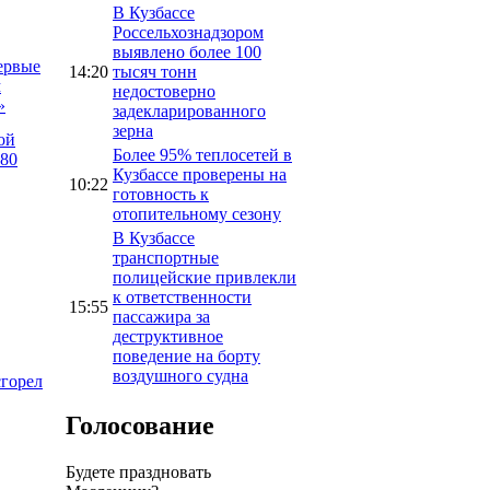
В Кузбассе
Россельхознадзором
выявлено более 100
ервые
14:20
тысяч тонн
м
недостоверно
»
задекларированного
зерна
ой
Более 95% теплосетей в
 80
Кузбассе проверены на
10:22
готовность к
отопительному сезону
В Кузбассе
транспортные
полицейские привлекли
к ответственности
15:55
пассажира за
деструктивное
поведение на борту
воздушного судна
сгорел
Голосование
Будете праздновать