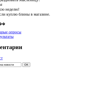
ты
всю неделю!
если куплю блины в магазине.
арые опросы
зультаты
ентарии
ст