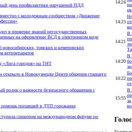
14:24
на
диный день профилактики нарушений ПДД
ок
овместно с молодежным сообществом «Движение
Но
офессии»
14:23
от
ко
уют в проверке знаний негосударственных
В 
ченных на оформление ВСД в электронном виде
пр
14:21
ле
66 новосибирских, томских и кемеровских
Та
м ветпрепаратов
В 
14:20
бо
оу «Лига городов» на ТНТ
за
Бо
и открыло в Новокузнецке Центр общения старшего
10:22
пр
от
В 
й ролик о важности безопасного обращения с
пр
15:55
за
во
и помощь попавшей в ДТП горожанке
ыступила спикером на международном форуме по
Голо
Будете 