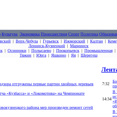
о
Культура
Экономика
Происшествия
Спорт
Политика
Образова
овский
|
Верх-Чебула
|
Гурьевск
|
Ижморский
|
Калтан
|
Кеме
Ленинск-Кузнецкий
|
Мариинск
цк
|
Осинники
|
Полысаево
|
Прокопьевск
|
Промышленная
Тяжин
|
Юрга
|
Яшкино
|
Яя
|
Шерегеш
Лент
Бо
7:32
надзора отгружены первые партии хвойных деревьев
пр
В 
атча «Кузбасса» и «Локомотива» на Чемпионате
ис
14:34
«И
об
овокузнецкого района мер произведен ремонт сетей
В 
на