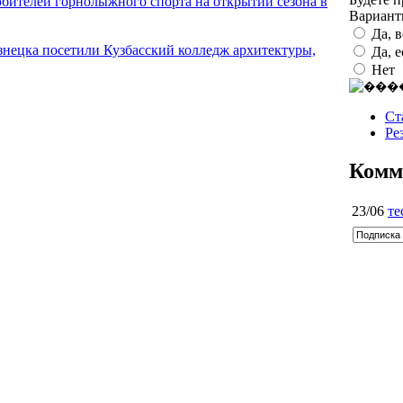
юбителей горнолыжного спорта на открытии сезона в
Вариан
Да, 
нецка посетили Кузбасский колледж архитектуры,
Да, 
Нет
Ст
Ре
Комм
23/06
те