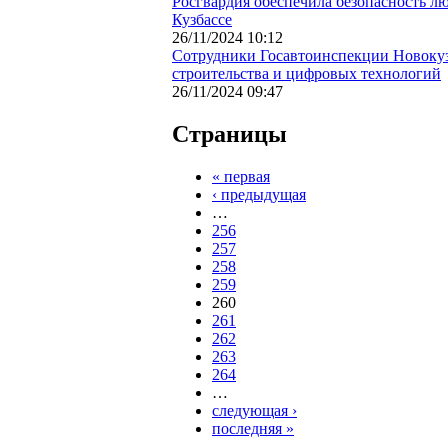
Росгвардия обеспечила безопасность л
Кузбассе
26/11/2024 10:12
Сотрудники Госавтоинспекции Новокуз
строительства и цифровых технологий
26/11/2024 09:47
Страницы
« первая
‹ предыдущая
…
256
257
258
259
260
261
262
263
264
…
следующая ›
последняя »