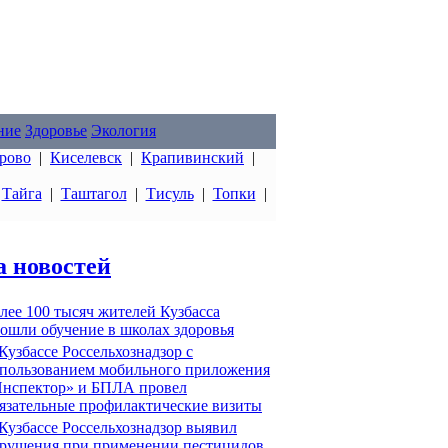
ние
Здоровье
Экология
рово
|
Киселевск
|
Крапивинский
|
|
Тайга
|
Таштагол
|
Тисуль
|
Топки
|
а новостей
лее 100 тысяч жителей Кузбасса
ошли обучение в школах здоровья
Кузбассе Россельхознадзор с
пользованием мобильного приложения
нспектор» и БПЛА провел
язательные профилактические визиты
Кузбассе Россельхознадзор выявил
рушения при применении пестицидов