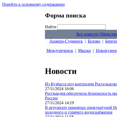
Перейти к основному содержанию
Форма поиска
Найти
Все новости
Обществ
Анжеро-Судженск
|
Белово
|
Берез
Междуреченск
|
Мыски
|
Новокузне
Новости
Из Кузбасса под контролем Россельхоз
27/11/2024 16:06
Росгвардия обеспечила безопасность м
России
27/11/2024 14:19
В результате принятых прокуратурой Н
холодного и горячего водоснабжения
27/11/2024 11:58