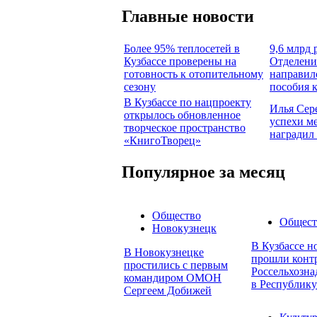
Главные новости
Более 95% теплосетей в
9,6 млрд 
Кузбассе проверены на
Отделени
готовность к отопительному
направил
сезону
пособия 
В Кузбассе по нацпроекту
Илья Сер
открылось обновленное
успехи м
творческое пространство
наградил
«КнигоТворец»
Популярное за месяц
Общество
Общест
Новокузнецк
В Кузбассе н
В Новокузнецке
прошли конт
простились с первым
Россельхозна
командиром ОМОН
в Республику
Сергеем Добижей