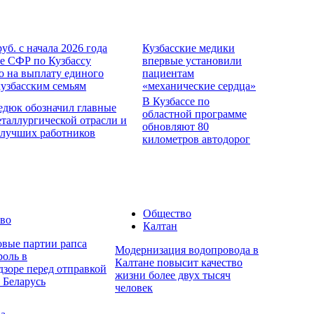
руб. с начала 2026 года
Кузбасские медики
е СФР по Кузбассу
впервые установили
о на выплату единого
пациентам
кузбасским семьям
«механические сердца»
В Кузбассе по
едюк обозначил главные
областной программе
еталлургической отрасли и
обновляют 80
 лучших работников
километров автодорог
Общество
во
Калтан
овые партии рапса
Модернизация водопровода в
роль в
Калтане повысит качество
дзоре перед отправкой
жизни более двух тысяч
 Беларусь
человек