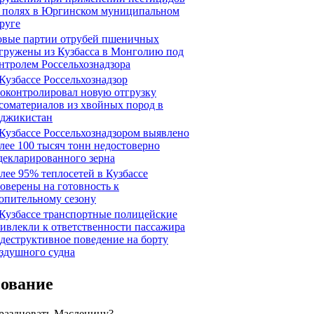
 полях в Юргинском муниципальном
руге
вые партии отрубей пшеничных
гружены из Кузбасса в Монголию под
нтролем Россельхознадзора
Кузбассе Россельхознадзор
оконтролировал новую отгрузку
соматериалов из хвойных пород в
джикистан
Кузбассе Россельхознадзором выявлено
лее 100 тысяч тонн недостоверно
декларированного зерна
лее 95% теплосетей в Кузбассе
оверены на готовность к
опительному сезону
Кузбассе транспортные полицейские
ивлекли к ответственности пассажира
 деструктивное поведение на борту
здушного судна
сование
праздновать Масленицу?