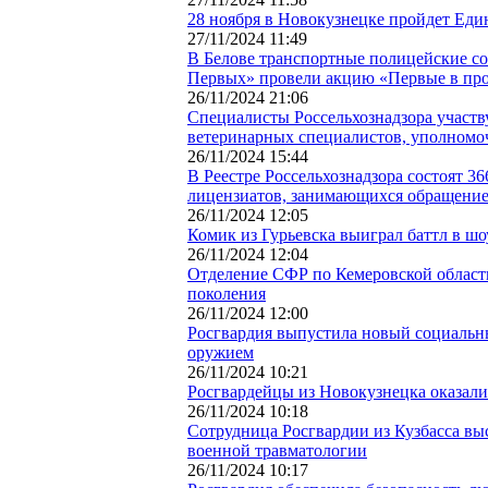
28 ноября в Новокузнецке пройдет Е
27/11/2024 11:49
В Белове транспортные полицейские с
Первых» провели акцию «Первые в пр
26/11/2024 21:06
Специалисты Россельхознадзора участв
ветеринарных специалистов, уполномо
26/11/2024 15:44
В Реестре Россельхознадзора состоят 3
лицензиатов, занимающихся обращение
26/11/2024 12:05
Комик из Гурьевска выиграл баттл в ш
26/11/2024 12:04
Отделение СФР по Кемеровской област
поколения
26/11/2024 12:00
Росгвардия выпустила новый социальны
оружием
26/11/2024 10:21
Росгвардейцы из Новокузнецка оказал
26/11/2024 10:18
Сотрудница Росгвардии из Кузбасса в
военной травматологии
26/11/2024 10:17