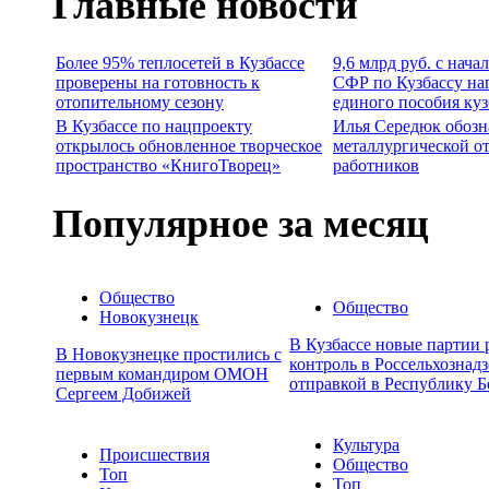
Главные новости
Более 95% теплосетей в Кузбассе
9,6 млрд руб. с нача
проверены на готовность к
СФР по Кузбассу на
отопительному сезону
единого пособия ку
В Кузбассе по нацпроекту
Илья Середюк обозн
открылось обновленное творческое
металлургической о
пространство «КнигоТворец»
работников
Популярное за месяц
Общество
Общество
Новокузнецк
В Кузбассе новые партии
В Новокузнецке простились с
контроль в Россельхознадз
первым командиром ОМОН
отправкой в Республику Б
Сергеем Добижей
Культура
Происшествия
Общество
Топ
Топ