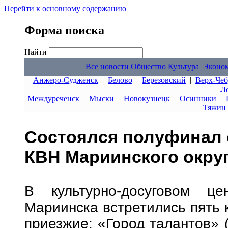
Перейти к основному содержанию
Форма поиска
Найти
Все новости
Общество
Культура
Эконо
Анжеро-Судженск
|
Белово
|
Березовский
|
Верх-Чеб
Л
Междуреченск
|
Мыски
|
Новокузнецк
|
Осинники
|
Тяжин
Состоялся полуфинал 
КВН Мариинского окру
В культурно-досуговом ц
Мариинска встретились пять 
приезжие: «Город талантов» (