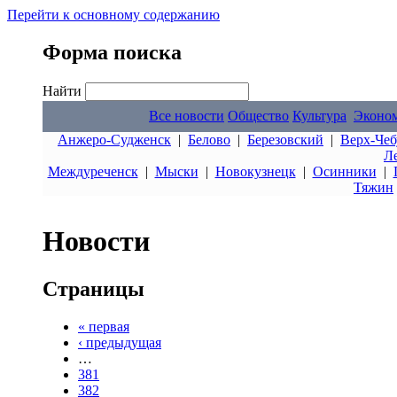
Перейти к основному содержанию
Форма поиска
Найти
Все новости
Общество
Культура
Эконо
Анжеро-Судженск
|
Белово
|
Березовский
|
Верх-Чеб
Л
Междуреченск
|
Мыски
|
Новокузнецк
|
Осинники
|
Тяжин
Новости
Страницы
« первая
‹ предыдущая
…
381
382