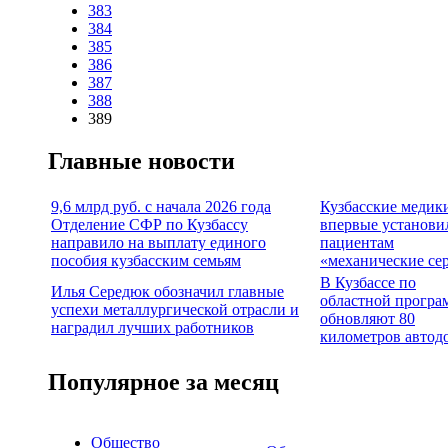
383
384
385
386
387
388
389
Главные новости
9,6 млрд руб. с начала 2026 года
Кузбасские медик
Отделение СФР по Кузбассу
впервые установи
направило на выплату единого
пациентам
пособия кузбасским семьям
«механические се
В Кузбассе по
Илья Середюк обозначил главные
областной програ
успехи металлургической отрасли и
обновляют 80
наградил лучших работников
километров автод
Популярное за месяц
Общество