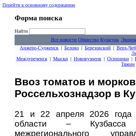
Перейти к основному содержанию
Форма поиска
Найти
Все новости
Общество
Культура
Эконо
Анжеро-Судженск
|
Белово
|
Березовский
|
Верх-Чеб
Л
Междуреченск
|
Мыски
|
Новокузнецк
|
Осинники
|
Тяжин
Ввоз томатов и морко
Россельхознадзор в Ку
21 и 22 апреля 2026 года 
области – Кузбасса и
межрегионального управ