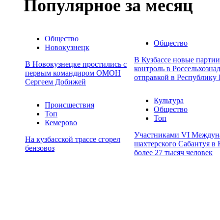
Популярное за месяц
Общество
Общество
Новокузнецк
В Кузбассе новые парти
В Новокузнецке простились с
контроль в Россельхозна
первым командиром ОМОН
отправкой в Республику 
Сергеем Добижей
Культура
Происшествия
Общество
Топ
Топ
Кемерово
Участниками VI Междун
На кузбасской трассе сгорел
шахтерского Сабантуя в 
бензовоз
более 27 тысяч человек