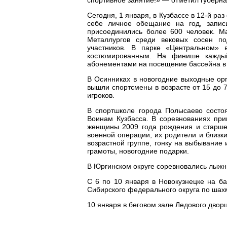
Сегодня, 1 января, в Кузбассе в 12-й р
себе личное обещание на год, запи
присоединились более 600 человек. М
Металлургов среди вековых сосен п
участников. В парке «Центральном» 
костюмированным. На финише кажды
абонементами на посещение бассейна в 
В Осинниках в новогодние выходные орг
вышли спортсмены в возрасте от 15 до 
игроков.
В спортшколе города Полысаево состо
Воинам Кузбасса. В соревнованиях пр
женщины 2009 года рождения и старше
военной операции, их родители и близк
возрастной группе, гонку на выбывание
грамоты, новогодние подарки.
В Юргинском округе соревновались лыжни
С 6 по 10 января в Новокузнецке на ба
Сибирского федерального округа по шах
10 января в беговом зале Ледового двор