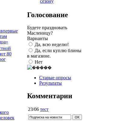
сезону
Голосование
Будете праздновать
 впервые
Масленицу?
там
Варианты
дца»
Да, всю неделю!
стной
Да, если куплю блины
ют 80
в магазине.
рог
Нет
Старые опросы
Результаты
Комментарии
23/06
тест
кого
человек