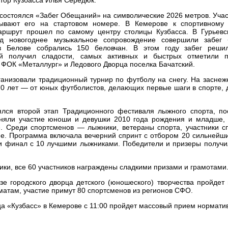
аз состоялся «Забег Обещаний» на символические 2026 метров. Уча
сывают его на стартовом номере. В Кемерове к спортивном
аршрут прошел по самому центру столицы Кузбасса. В Гурьевс
од новогоднее музыкальное сопровождение совершили забег
в Белове собрались 150 беловчан. В этом году забег реши
й получил сладости, самых активных и быстрых отметили 
ФОК «Металлург» и Ледового Дворца поселка Бачатский.
анизовали традиционный турнир по футболу на снегу. На заснеж
70 лет — от юных футболистов, делающих первые шаги в спорте,
ялся второй этап Традиционного фестиваля лыжного спорта, п
иняли участие юноши и девушки 2010 года рождения и младше,
. Среди спортсменов — лыжники, ветераны спорта, участники с
ие. Программа включала вечерний спринт с отбором 20 сильнейш
 и финал с 10 лучшими лыжниками. Победители и призеры получи
ки, все 60 участников награждены сладкими призами и грамотами
зе городского дворца детского (юношеского) творчества пройдет
матам, участие примут 80 спортсменов из регионов СФО.
ца «Кузбасс» в Кемерове с 11:00 пройдет массовый прием нормати