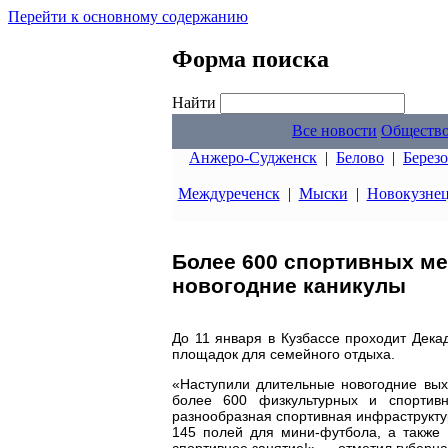
Перейти к основному содержанию
Форма поиска
Найти
Все новости
Обществ
Анжеро-Судженск
|
Белово
|
Берез
Междуреченск
|
Мыски
|
Новокузне
Более 600 спортивных ме
новогодние каникулы
До 11 января в Кузбассе проходит Дека
площадок для семейного отдыха.
«Наступили длительные новогодние выхо
более 600 физкультурных и спортив
разнообразная спортивная инфраструктур
145 полей для мини-футбола, а также 
спортивное занятие!» — отметил губерн