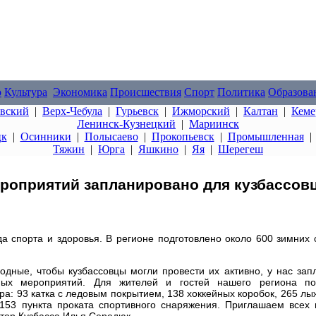
о
Культура
Экономика
Происшествия
Спорт
Политика
Образова
овский
|
Верх-Чебула
|
Гурьевск
|
Ижморский
|
Калтан
|
Кеме
Ленинск-Кузнецкий
|
Мариинск
цк
|
Осинники
|
Полысаево
|
Прокопьевск
|
Промышленная
Тяжин
|
Юрга
|
Яшкино
|
Яя
|
Шерегеш
роприятий запланировано для кузбассов
да спорта и здоровья. В регионе подготовлено около 600 зимних
дные, чтобы кузбассовцы могли провести их активно, у нас зап
ных мероприятий. Для жителей и гостей нашего региона по
а: 93 катка с ледовым покрытием, 138 хоккейных коробок, 265 лы
153 пункта проката спортивного снаряжения. Приглашаем всех 
атор Кузбасса Илья Середюк.