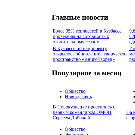
Главные новости
Более 95% теплосетей в Кузбассе
9,
проверены на готовность к
СФ
отопительному сезону
ед
В Кузбассе по нацпроекту
Ил
открылось обновленное творческое
ме
пространство «КнигоТворец»
ра
Популярное за месяц
Общество
Новокузнецк
В Новокузнецке простились с
первым командиром ОМОН
На к
Сергеем Добижей
сго
Общество
Экономика