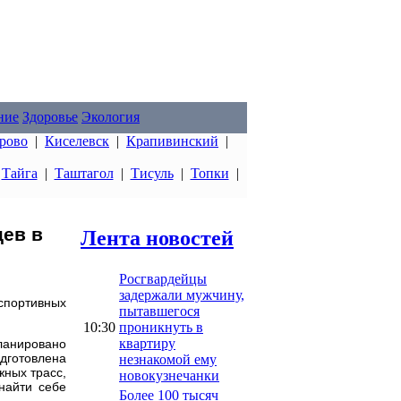
ние
Здоровье
Экология
рово
|
Киселевск
|
Крапивинский
|
|
Тайга
|
Таштагол
|
Тисуль
|
Топки
|
цев в
Лента новостей
Росгвардейцы
задержали мужчину,
 спортивных
пытавшегося
10:30
проникнуть в
квартиру
ланировано
дготовлена
незнакомой ему
жных трасс,
новокузнечанки
найти себе
Более 100 тысяч