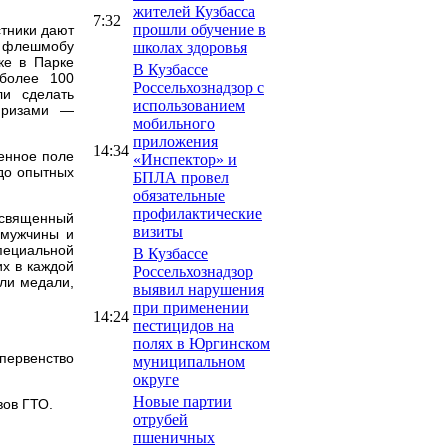
жителей Кузбасса
7:32
прошли обучение в
стники дают
у флешмобу
школах здоровья
ке в Парке
В Кузбассе
 более 100
Россельхознадзор с
ли сделать
использованием
призами —
мобильного
приложения
14:34
енное поле
«Инспектор» и
 до опытных
БПЛА провел
обязательные
профилактические
освященный
визиты
 мужчины и
пециальной
В Кузбассе
их в каждой
Россельхознадзор
ли медали,
выявил нарушения
при применении
14:24
пестицидов на
.
полях в Юргинском
 первенство
муниципальном
округе
Новые партии
вов ГТО.
отрубей
пшеничных