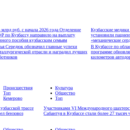
6 млрд руб. с начала 2026 года Отделение
Кузбасские медики
Р по Кузбассу направило на выплату
установили пациен
иного пособия кузбасским семьям
«механические сер
ья Середюк обозначил главные успехи
В Кузбассе по обла
таллургической отрасли и наградил лучших
программе обновля
ботников
километров автодо
Происшествия
Культура
Топ
Общество
Кемерово
Топ
узбасской трассе
Участниками VI Международного шахтерс
рел бензовоз
Сабантуя в Кузбассе стали более 27 тысяч 
Общество
Общество