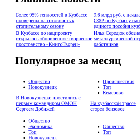
Более 95% теплосетей в Кузбассе
9,6 млрд руб. с нача
проверены на готовность к
СФР по Кузбассу нап
отопительному сезону
единого пособия куз
В Кузбассе по нацпроекту
Илья Середюк обозна
открылось обновленное творческое
металлургической от
пространство «КнигоТворец»
работников
Популярное за месяц
Общество
Происшествия
Новокузнецк
Топ
Кемерово
В Новокузнецке простились с
первым командиром ОМОН
На кузбасской трассе
Сергеем Добижей
сгорел бензовоз
Общество
Экономика
Общество
Топ
Топ
Новокузнецк