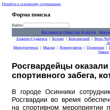
Перейти к основному содержанию
Форма поиска
Найти
Все новости
Общество
Культура
Эконо
Анжеро-Судженск
|
Белово
|
Березовский
|
Верх-Чеб
Л
Междуреченск
|
Мыски
|
Новокузнецк
|
Осинники
|
Тяжин
Росгвардейцы оказали
спортивного забега, к
В городе Осинники сотрудни
Росгвардии во время обеспеч
на спортивном мероприятии 