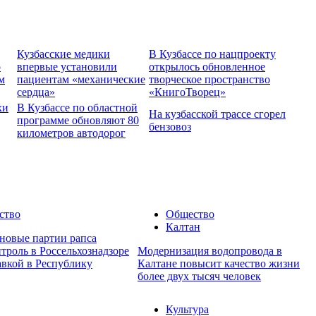
Кузбасские медики
В Кузбассе по нацпроекту
о
впервые установили
открылось обновленное
м
пациентам «механические
творческое пространство
сердца»
«КнигоТворец»
хи
В Кузбассе по областной
На кузбасской трассе сгорел
программе обновляют 80
бензовоз
километров автодорог
ство
Общество
Калтан
 новые партии рапса
троль в Россельхознадзоре
Модернизация водопровода в
авкой в Республику
Калтане повысит качество жизни
более двух тысяч человек
Культура