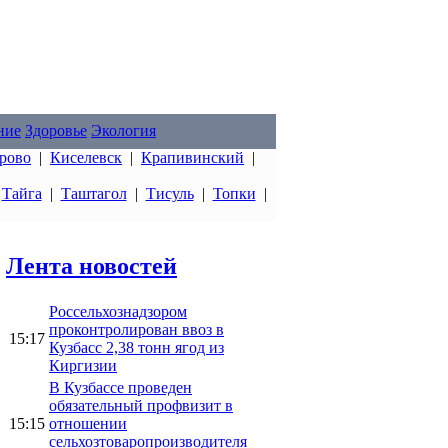
ние
Здоровье
Экология
рово
|
Киселевск
|
Крапивинский
|
|
Тайга
|
Таштагол
|
Тисуль
|
Топки
|
Лента новостей
Россельхознадзором
проконтролирован ввоз в
15:17
Кузбасс 2,38 тонн ягод из
Киргизии
В Кузбассе проведен
обязательный профвизит в
15:15
отношении
сельхозтоваропроизводителя