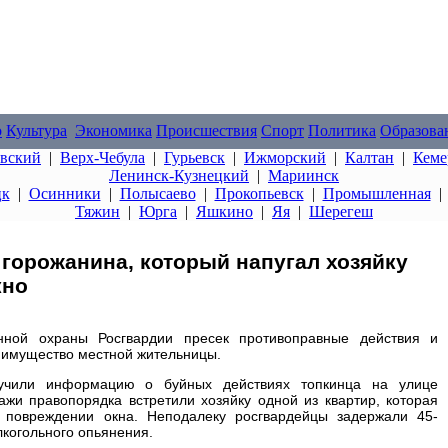
о
Культура
Экономика
Происшествия
Спорт
Политика
Образова
овский
|
Верх-Чебула
|
Гурьевск
|
Ижморский
|
Калтан
|
Кеме
Ленинск-Кузнецкий
|
Мариинск
цк
|
Осинники
|
Полысаево
|
Прокопьевск
|
Промышленная
Тяжин
|
Юрга
|
Яшкино
|
Яя
|
Шерегеш
горожанина, который напугал хозяйку
кно
нной охраны Росгвардии пресек противоправные действия и
о имущество местной жительницы.
учили информацию о буйных действиях топкинца на улице
жи правопорядка встретили хозяйку одной из квартир, которая
 повреждении окна. Неподалеку росгвардейцы задержали 45-
лкогольного опьянения.