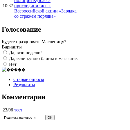
полиции Кузбасса
10:37
присоединились к
Всероссийской акции «Зарядка
со стражем порядка»
Голосование
Будете праздновать Масленицу?
Варианты
Да, всю неделю!
Да, если куплю блины в магазине.
Нет
Старые опросы
Результаты
Комментарии
23/06
тест