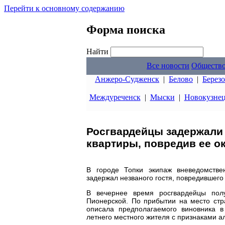
Перейти к основному содержанию
Форма поиска
Найти
Все новости
Обществ
Анжеро-Судженск
|
Белово
|
Берез
Междуреченск
|
Мыски
|
Новокузне
Росгвардейцы задержали 
квартиры, повредив ее о
В городе Топки экипаж вневедомстве
задержал незваного гостя, повредившег
В вечернее время росгвардейцы пол
Пионерской. По прибытии на место стра
описала предполагаемого виновника в
летнего местного жителя с признаками а