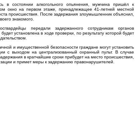
ь в состоянии алкогольного опьянения, мужчина пришёл к
ком окно на первом этаже, принадлежащее 41-летней местной
места происшествия. После задержания злоумышленник объяснил,
воего знакомого.
осгвардейцы передали задержанного сотрудникам органов
удет установлена в ходе проверки, по результату которой будет
одательством.
личной и имущественной безопасности граждане могут установить
ции с выходом на централизованный охранный пульт. В случае
задержания в кратчайшие сроки прибудет на место происшествия,
изации и примет меры к задержанию правонарушителей.