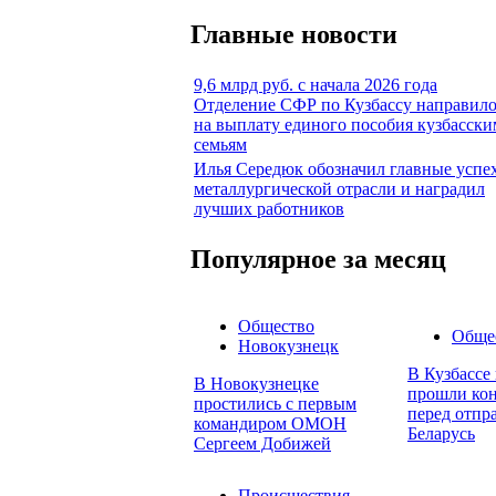
Главные новости
9,6 млрд руб. с начала 2026 года
Отделение СФР по Кузбассу направил
на выплату единого пособия кузбасски
семьям
Илья Середюк обозначил главные успе
металлургической отрасли и наградил
лучших работников
Популярное за месяц
Общество
Обще
Новокузнецк
В Кузбассе
В Новокузнецке
прошли кон
простились с первым
перед отпр
командиром ОМОН
Беларусь
Сергеем Добижей
Происшествия