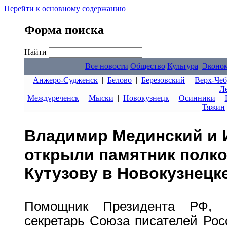
Перейти к основному содержанию
Форма поиска
Найти
Все новости
Общество
Культура
Эконо
Анжеро-Судженск
|
Белово
|
Березовский
|
Верх-Чеб
Л
Междуреченск
|
Мыски
|
Новокузнецк
|
Осинники
|
Тяжин
Владимир Мединский и 
открыли памятник полк
Кутузову в Новокузнецк
Помощник Президента РФ, 
секретарь Союза писателей Ро