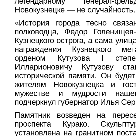
легендарному генерал-ф
Новокузнецке — не случайность.
«История города тесно связа
полководца, Федор Голенищев-
Кузнецкого острога, а сама улиц
награждения Кузнецкого мета
орденом Кутузова I степ
Илларионовичу Кутузову ст
исторической памяти. Он будет
жителям Новокузнецка и гос
мужестве и мудрости наше
подчеркнул губернатор Илья Сер
Памятник возведен на перес
проспекта Курако. Скульп
установлена на гранитном пост