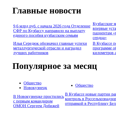
Главные новости
Кузбасские 
9,6 млрд руб. с начала 2026 года Отделение
впервые уст
СФР по Кузбассу направило на выплату
пациентам «
единого пособия кузбасским семьям
сердца»
Илья Середюк обозначил главные успехи
В Кузбассе п
металлургической отрасли и наградил
программе о
лучших работников
километров 
Популярное за месяц
Общество
Общество
Новокузнецк
В Кузбассе новые партии р
В Новокузнецке простились
контроль в Россельхознадзор
с первым командиром
отправкой в Республику Бел
ОМОН Сергеем Добижей