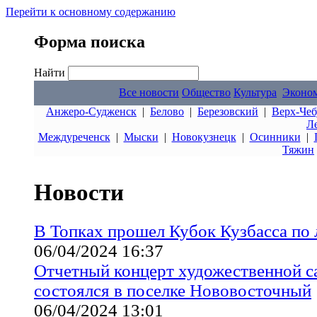
Перейти к основному содержанию
Форма поиска
Найти
Все новости
Общество
Культура
Эконо
Анжеро-Судженск
|
Белово
|
Березовский
|
Верх-Чеб
Л
Междуреченск
|
Мыски
|
Новокузнецк
|
Осинники
|
Тяжин
Новости
В Топках прошел Кубок Кузбасса по
06/04/2024 16:37
Отчетный концерт художественной с
состоялся в поселке Нововосточный
06/04/2024 13:01