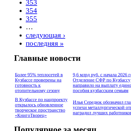
353
354
355
…
следующая ›
последняя »
Главные новости
Более 95% теплосетей в
9,6 млрд руб. с начала 2026 
Кузбассе проверены на
Отделение СФР по Кузбассу
готовность к
направило на выплату един
отопительному сезону
пособия кузбасским семьям
В Кузбассе по нацпроекту
Илья Середюк обозначил гл
открылось обновленное
успехи металлургической от
творческое пространство
наградил лучших работнико
«КнигоТворец»
Популярное за месяц