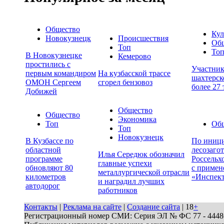
Общество
Кул
Новокузнецк
Происшествия
Об
Топ
То
В Новокузнецке
Кемерово
простились с
Участни
первым командиром
На кузбасской трассе
шахтерск
ОМОН Сергеем
сгорел бензовоз
более 27
Добижей
Общество
Общество
Экономика
Топ
Об
Топ
Новокузнецк
В Кузбассе по
По иници
областной
лесозаго
Илья Середюк обозначил
программе
Россельх
главные успехи
обновляют 80
с примен
металлургической отрасли
километров
«Инспек
и наградил лучших
автодорог
работников
Контакты
|
Реклама на сайте
|
Создание сайта
| 18
+
Регистрационный номер СМИ: Серия ЭЛ № ФС 77 - 44486 