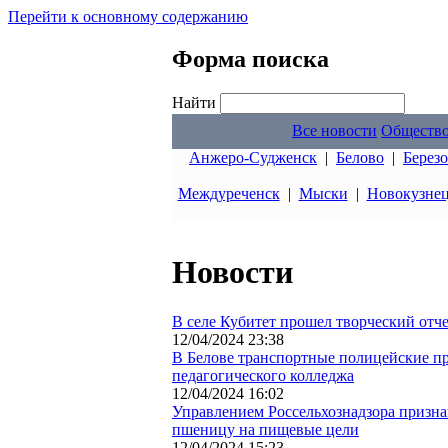
Перейти к основному содержанию
Форма поиска
Найти
Все новости
Обществ
Анжеро-Судженск
|
Белово
|
Берез
Междуреченск
|
Мыски
|
Новокузне
Новости
В селе Кубитет прошел творческий отч
12/04/2024 23:38
В Белове транспортные полицейские пр
педагогического колледжа
12/04/2024 16:02
Управлением Россельхознадзора призна
пшеницу на пищевые цели
12/04/2024 15:23