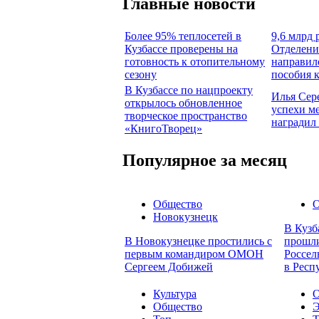
Главные новости
Более 95% теплосетей в
9,6 млрд 
Кузбассе проверены на
Отделени
готовность к отопительному
направил
сезону
пособия 
В Кузбассе по нацпроекту
Илья Сер
открылось обновленное
успехи м
творческое пространство
наградил
«КнигоТворец»
Популярное за месяц
Общество
О
Новокузнецк
В Кузб
В Новокузнецке простились с
прошли
первым командиром ОМОН
Россел
Сергеем Добижей
в Респ
Культура
О
Общество
Э