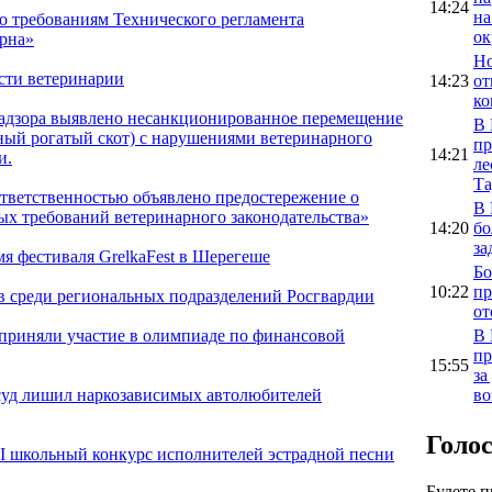
14:24
на
о требованиям Технического регламента
ок
ерна»
Но
сти ветеринарии
14:23
от
ко
адзора выявлено несанкционированное перемещение
В 
ный рогатый скот) с нарушениями ветеринарного
пр
14:21
и.
ле
Та
ответственностью объявлено предостережение о
В 
х требований ветеринарного законодательства»
14:20
бо
за
мя фестиваля GrelkaFest в Шерегеше
Бо
10:22
пр
в среди региональных подразделений Росгвардии
от
В 
 приняли участие в олимпиаде по финансовой
пр
15:55
за
во
 суд лишил наркозависимых автолюбителей
Голо
 школьный конкурс исполнителей эстрадной песни
Будете 