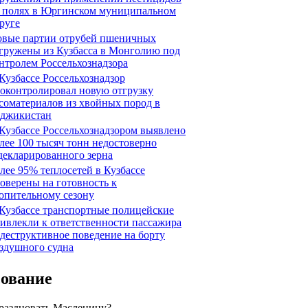
 полях в Юргинском муниципальном
руге
вые партии отрубей пшеничных
гружены из Кузбасса в Монголию под
нтролем Россельхознадзора
Кузбассе Россельхознадзор
оконтролировал новую отгрузку
соматериалов из хвойных пород в
джикистан
Кузбассе Россельхознадзором выявлено
лее 100 тысяч тонн недостоверно
декларированного зерна
лее 95% теплосетей в Кузбассе
оверены на готовность к
опительному сезону
Кузбассе транспортные полицейские
ивлекли к ответственности пассажира
 деструктивное поведение на борту
здушного судна
сование
праздновать Масленицу?