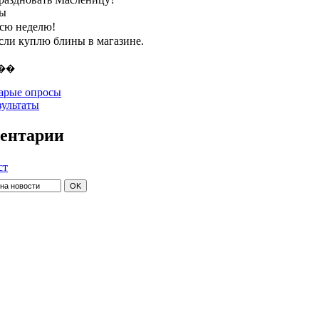
ты
всю неделю!
если куплю блины в магазине.
арые опросы
зультаты
ентарии
ст