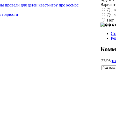
Вариан
ы провели для детей квест-игру про космос
Да, 
 годности
Да, 
Нет
Ст
Ре
Комм
23/06
те