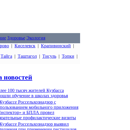
ние
Здоровье
Экология
рово
|
Киселевск
|
Крапивинский
|
|
Тайга
|
Таштагол
|
Тисуль
|
Топки
|
а новостей
лее 100 тысяч жителей Кузбасса
ошли обучение в школах здоровья
Кузбассе Россельхознадзор с
пользованием мобильного приложения
нспектор» и БПЛА провел
язательные профилактические визиты
Кузбассе Россельхознадзор выявил
рушения при применении пестицидов