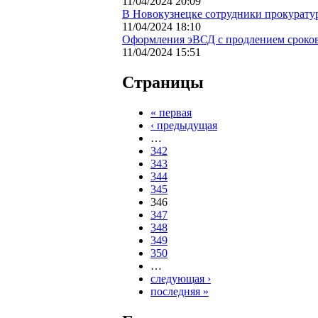
11/04/2024 20:09
В Новокузнецке сотрудники прокуратур
11/04/2024 18:10
Оформления эВСД с продлением сроков
11/04/2024 15:51
Страницы
« первая
‹ предыдущая
…
342
343
344
345
346
347
348
349
350
…
следующая ›
последняя »