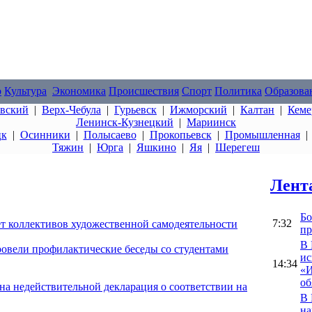
о
Культура
Экономика
Происшествия
Спорт
Политика
Образова
овский
|
Верх-Чебула
|
Гурьевск
|
Ижморский
|
Калтан
|
Кеме
Ленинск-Кузнецкий
|
Мариинск
цк
|
Осинники
|
Полысаево
|
Прокопьевск
|
Промышленная
Тяжин
|
Юрга
|
Яшкино
|
Яя
|
Шерегеш
Лент
Бо
7:32
ет коллективов художественной самодеятельности
пр
В 
овели профилактические беседы со студентами
ис
14:34
«И
об
на недействительной декларация о соответствии на
В 
на