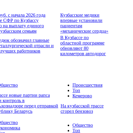
руб. с начала 2026 года
Кузбасские медики
е СФР по Кузбассу
впервые установили
о на выплату единого
пациентам
кузбасским семьям
«механические сердца»
В Кузбассе по
едюк обозначил главные
областной программе
еталлургической отрасли и
обновляют 80
 лучших работников
километров автодорог
бщество
Происшествия
Топ
ассе новые партии рапса
Кемерово
 контроль в
ьхознадзоре перед отправкой
На кузбасской трассе
ублику Беларусь
сгорел бензовоз
бщество
Общество
кономика
Топ