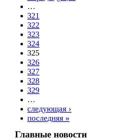
…
321
322
323
324
325
326
327
328
329
…
следующая ›
последняя »
Главные новости