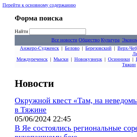
Перейти к основному содержанию
Форма поиска
Найти
Все новости
Общество
Культура
Эконо
Анжеро-Судженск
|
Белово
|
Березовский
|
Верх-Чеб
Л
Междуреченск
|
Мыски
|
Новокузнецк
|
Осинники
|
Тяжин
Новости
Окружной квест «Там, на неведом
в Тяжине
05/06/2024 22:45
В Яе состоялись региональные сор