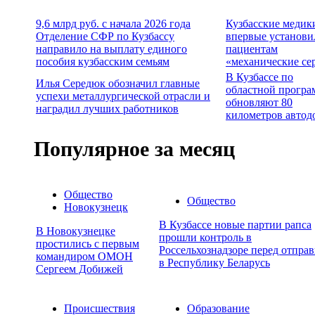
9,6 млрд руб. с начала 2026 года
Кузбасские медик
Отделение СФР по Кузбассу
впервые установи
направило на выплату единого
пациентам
пособия кузбасским семьям
«механические се
В Кузбассе по
Илья Середюк обозначил главные
областной програ
успехи металлургической отрасли и
обновляют 80
наградил лучших работников
километров автод
Популярное за месяц
Общество
Общество
Новокузнецк
В Кузбассе новые партии рапса
В Новокузнецке
прошли контроль в
простились с первым
Россельхознадзоре перед отпра
командиром ОМОН
в Республику Беларусь
Сергеем Добижей
Происшествия
Образование