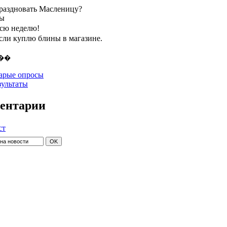
праздновать Масленицу?
ты
всю неделю!
если куплю блины в магазине.
арые опросы
зультаты
ентарии
ст