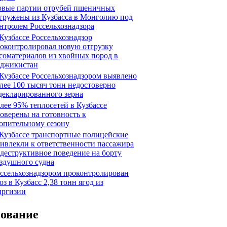
вые партии отрубей пшеничных
гружены из Кузбасса в Монголию под
нтролем Россельхознадзора
Кузбассе Россельхознадзор
оконтролировал новую отгрузку
соматериалов из хвойных пород в
джикистан
Кузбассе Россельхознадзором выявлено
лее 100 тысяч тонн недостоверно
декларированного зерна
лее 95% теплосетей в Кузбассе
оверены на готовность к
опительному сезону
Кузбассе транспортные полицейские
ивлекли к ответственности пассажира
 деструктивное поведение на борту
здушного судна
ссельхознадзором проконтролирован
оз в Кузбасс 2,38 тонн ягод из
ргизии
сование