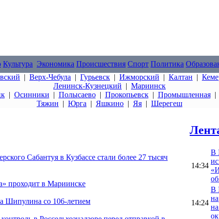
о
Культура
Экономика
Происшествия
Спорт
Политика
Образова
овский
|
Верх-Чебула
|
Гурьевск
|
Ижморский
|
Калтан
|
Кеме
Ленинск-Кузнецкий
|
Мариинск
цк
|
Осинники
|
Полысаево
|
Прокопьевск
|
Промышленная
Тяжин
|
Юрга
|
Яшкино
|
Яя
|
Шерегеш
Лент
В 
ского Сабантуя в Кузбассе стали более 27 тысяч
ис
14:34
«И
об
а» проходит в Мариинске
В 
на
ра Шипулина со 106-летием
14:24
на
ок
контроль в Россельхознадзоре перед отправкой в