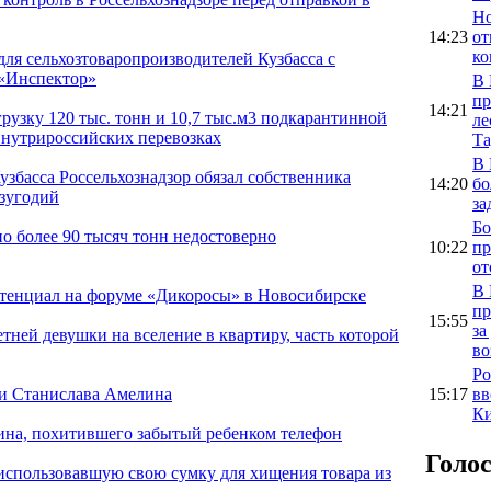
Но
14:23
от
ко
для сельхозтоваропроизводителей Кузбасса с
«Инспектор»
В 
пр
14:21
рузку 120 тыс. тонн и 10,7 тыс.м3 подкарантинной
ле
внутрироссийских перевозках
Та
В 
басса Россельхознадзор обязал собственника
14:20
бо
озугодий
за
Бо
о более 90 тысяч тонн недостоверно
10:22
пр
от
В 
отенциал на форуме «Дикоросы» в Новосибирске
пр
15:55
за
етней девушки на вселение в квартиру, часть которой
во
Ро
15:17
вв
ии Станислава Амелина
Ки
ина, похитившего забытый ребенком телефон
Голо
использовавшую свою сумку для хищения товара из