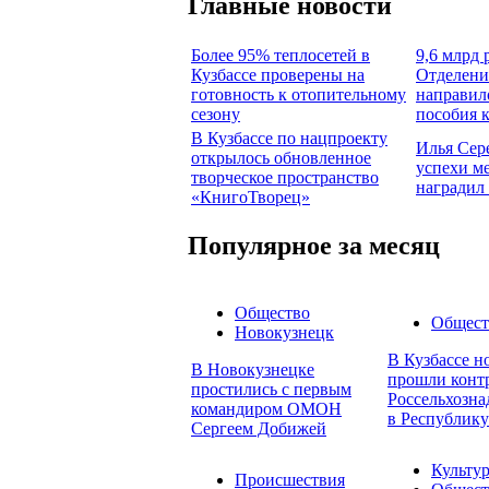
Главные новости
Более 95% теплосетей в
9,6 млрд 
Кузбассе проверены на
Отделени
готовность к отопительному
направил
сезону
пособия 
В Кузбассе по нацпроекту
Илья Сер
открылось обновленное
успехи м
творческое пространство
наградил
«КнигоТворец»
Популярное за месяц
Общество
Общест
Новокузнецк
В Кузбассе н
В Новокузнецке
прошли конт
простились с первым
Россельхозна
командиром ОМОН
в Республику
Сергеем Добижей
Культу
Происшествия