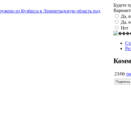
Будете 
Вариан
ужено из Кузбасса в Ленинградскую область под
Да, 
Да, 
Нет
Ст
Ре
Комм
23/06
те