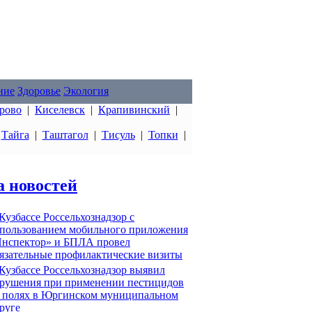
ние
Здоровье
Экология
рово
|
Киселевск
|
Крапивинский
|
|
Тайга
|
Таштагол
|
Тисуль
|
Топки
|
а новостей
Кузбассе Россельхознадзор с
пользованием мобильного приложения
нспектор» и БПЛА провел
язательные профилактические визиты
Кузбассе Россельхознадзор выявил
рушения при применении пестицидов
 полях в Юргинском муниципальном
руге