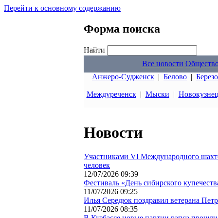
Перейти к основному содержанию
Форма поиска
Найти
Все новости
Обществ
Анжеро-Судженск
|
Белово
|
Берез
Междуреченск
|
Мыски
|
Новокузне
Новости
Участниками VI Международного шахтер
человек
12/07/2026 09:39
Фестиваль «День сибирского купечеств
11/07/2026 09:25
Илья Середюк поздравил ветерана Пет
11/07/2026 08:35
В Кузбассе новые партии рапса прошли 