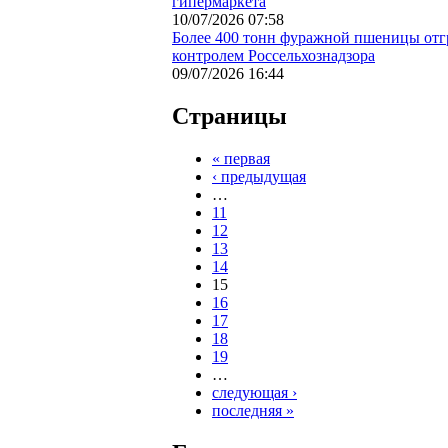
гипермаркета
10/07/2026 07:58
Более 400 тонн фуражной пшеницы отгр
контролем Россельхознадзора
09/07/2026 16:44
Страницы
« первая
‹ предыдущая
…
11
12
13
14
15
16
17
18
19
…
следующая ›
последняя »