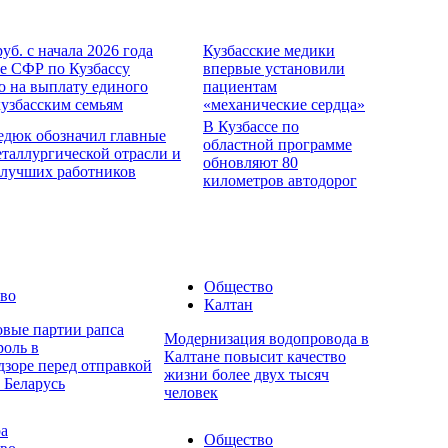
руб. с начала 2026 года
Кузбасские медики
е СФР по Кузбассу
впервые установили
о на выплату единого
пациентам
кузбасским семьям
«механические сердца»
В Кузбассе по
едюк обозначил главные
областной программе
еталлургической отрасли и
обновляют 80
 лучших работников
километров автодорог
Общество
во
Калтан
овые партии рапса
Модернизация водопровода в
роль в
Калтане повысит качество
дзоре перед отправкой
жизни более двух тысяч
 Беларусь
человек
ра
Общество