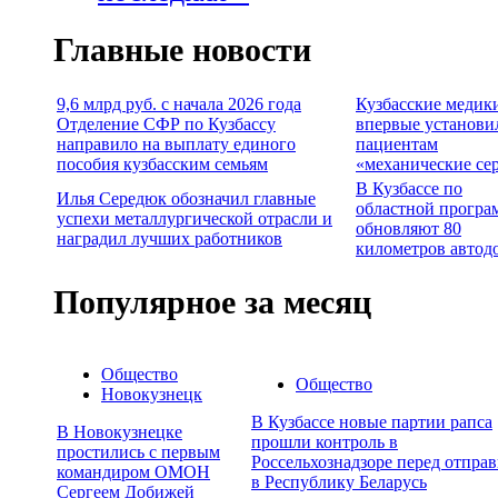
Главные новости
9,6 млрд руб. с начала 2026 года
Кузбасские медик
Отделение СФР по Кузбассу
впервые установи
направило на выплату единого
пациентам
пособия кузбасским семьям
«механические се
В Кузбассе по
Илья Середюк обозначил главные
областной програ
успехи металлургической отрасли и
обновляют 80
наградил лучших работников
километров автод
Популярное за месяц
Общество
Общество
Новокузнецк
В Кузбассе новые партии рапса
В Новокузнецке
прошли контроль в
простились с первым
Россельхознадзоре перед отпра
командиром ОМОН
в Республику Беларусь
Сергеем Добижей