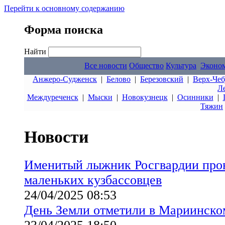
Перейти к основному содержанию
Форма поиска
Найти
Все новости
Общество
Культура
Эконо
Анжеро-Судженск
|
Белово
|
Березовский
|
Верх-Чеб
Л
Междуреченск
|
Мыски
|
Новокузнецк
|
Осинники
|
Тяжин
Новости
Именитый лыжник Росгвардии пров
маленьких кузбассовцев
24/04/2025 08:53
День Земли отметили в Мариинско