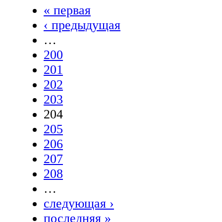
« первая
‹ предыдущая
…
200
201
202
203
204
205
206
207
208
…
следующая ›
последняя »