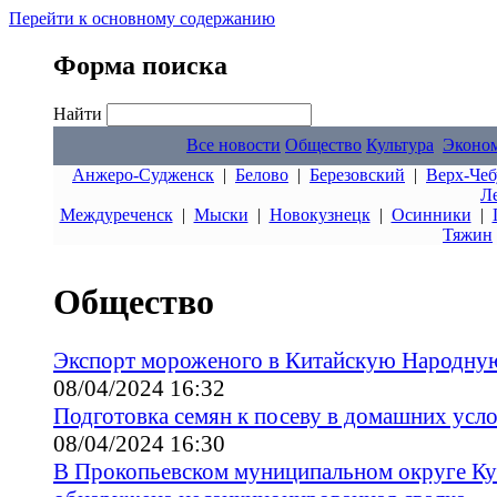
Перейти к основному содержанию
Форма поиска
Найти
Все новости
Общество
Культура
Эконо
Анжеро-Судженск
|
Белово
|
Березовский
|
Верх-Чеб
Л
Междуреченск
|
Мыски
|
Новокузнецк
|
Осинники
|
Тяжин
Общество
Экспорт мороженого в Китайскую Народну
08/04/2024 16:32
Подготовка семян к посеву в домашних усло
08/04/2024 16:30
В Прокопьевском муниципальном округе Ку