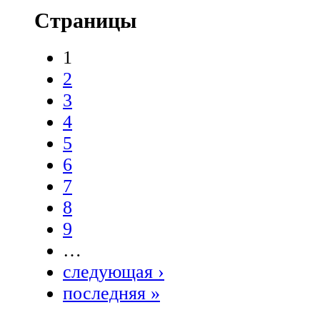
Страницы
1
2
3
4
5
6
7
8
9
…
следующая ›
последняя »