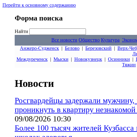
Перейти к основному содержанию
Форма поиска
Найти
Все новости
Общество
Культура
Эконо
Анжеро-Судженск
|
Белово
|
Березовский
|
Верх-Чеб
Л
Междуреченск
|
Мыски
|
Новокузнецк
|
Осинники
|
Тяжин
Новости
Росгвардейцы задержали мужчину,
проникнуть в квартиру незнакомой
09/08/2026 10:30
Более 100 тысяч жителей Кузбасса