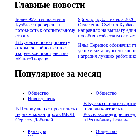
Главные новости
Более 95% теплосетей в
9,6 млрд руб. с начала 2026
Кузбассе проверены на
Отделение СФР по Кузбасс
готовность к отопительному
направило на выплату еди
сезону
пособия кузбасским семьям
В Кузбассе по нацпроекту
Илья Середюк обозначил г
открылось обновленное
успехи металлургической о
творческое пространство
наградил лучших работник
«КнигоТворец»
Популярное за месяц
Общество
Общество
Новокузнецк
В Кузбассе новые партии
В Новокузнецке простились с
прошли контроль в
первым командиром ОМОН
Россельхознадзоре перед
Сергеем Добижей
в Республику Беларусь
Культура
Общество