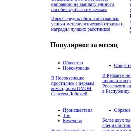
направило на выплату единого
пособия кузбасским семьям
Илья Середюк обозначил главные
успехи металлургической отрасли и
наградил лучших работников
Популярное за месяц
Общество
Общест
Новокузнецк
В Кузбассе но
В Новокузнецке
прошли контр
простились с первым
Россельхознад
командиром ОМОН
в Республику 
Сергеем Добижей
Происшествия
Образов
Топ
Более двух т
Кемерово
специалистов 
На кузбасской трассе
выпустил Куз