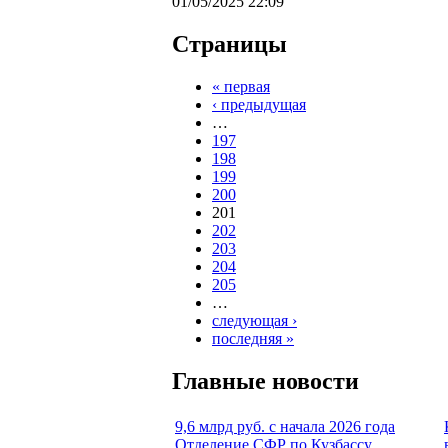
01/05/2025 22:09
Страницы
« первая
‹ предыдущая
…
197
198
199
200
201
202
203
204
205
…
следующая ›
последняя »
Главные новости
9,6 млрд руб. с начала 2026 года
Отделение СФР по Кузбассу