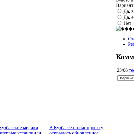
Вариан
Да, 
Да, 
Нет
Ст
Ре
Комм
23/06
те
Кузбасские медики
В Кузбассе по нацпроекту
впервые установили
открылось обновленное