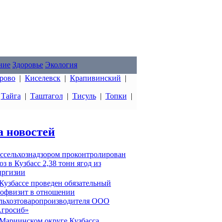
ние
Здоровье
Экология
рово
|
Киселевск
|
Крапивинский
|
|
Тайга
|
Таштагол
|
Тисуль
|
Топки
|
а новостей
ссельхознадзором проконтролирован
оз в Кузбасс 2,38 тонн ягод из
ргизии
Кузбассе проведен обязательный
офвизит в отношении
льхозтоваропроизводителя ООО
гросиб»
Мариинском округе Кузбасса