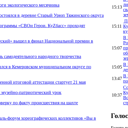
ли
оги экологического месячника
15:13
св
зе
остоялся в деревне Старый Урюп Тяжинского округа
По
ограммы «СВОи Герои. КуZбасс» проходят
15:11
Ку
ку
В 
еский» вышел в финал Национальной премии в
Ро
15:07
пр
об
ль самодеятельного народного творчества
зе
В 
лся в Кемеровском муниципальном округе по
15:05
де
В 
13:47
по
енной итоговой аттестации стартует 21 мая
Со
Ку
я музейно-патриотический урок
10:37
Вс
ст
оверку по факту происшествия на шахте
Голо
аль-форум хореографических коллективов «Вы в
Будете 