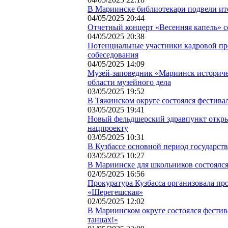
В Мариинске библиотекари подвели ит
04/05/2025 20:44
Отчетный концерт «Весенняя капель» с
04/05/2025 20:38
Потенциальные участники кадровой пр
собеседования
04/05/2025 14:09
Музей-заповедник «Мариинск историч
области музейного дела
03/05/2025 19:52
В Тяжинском округе состоялся фестива
03/05/2025 19:41
Новый фельдшерский здравпункт откры
нацпроекту
03/05/2025 10:31
В Кузбассе основной период государств
03/05/2025 10:27
В Мариинске для школьников состоялс
02/05/2025 16:56
Прокуратура Кузбасса организовала пр
«Шерегешская»
02/05/2025 12:02
В Мариинском округе состоялся фестив
танцах!»