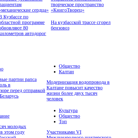
пациентам
творческое пространство
«механические сердца»
«КнигоТворец»
В Кузбассе по
областной программе
На кузбасской трассе сгорел
обновляют 80
бензовоз
километров автодорог
Общество
во
Калтан
вые партии рапса
Модернизация водопровода в
оль в
Калтане повысит качество
зоре перед отправкой
жизни более двух тысяч
Беларусь
человек
Культура
ание
Общество
Топ
ысяч молодых
в этом году
Участниками VI
басский
Международного шахтерского