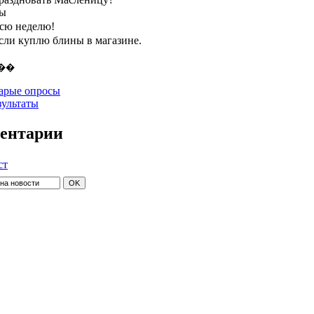
ты
всю неделю!
если куплю блины в магазине.
арые опросы
зультаты
ентарии
ст