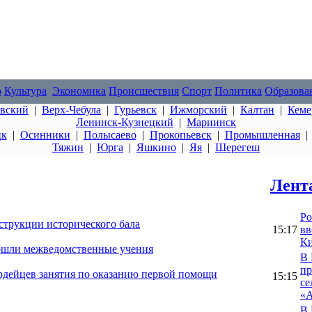
о
Культура
Экономика
Происшествия
Спорт
Политика
Образова
овский
|
Верх-Чебула
|
Гурьевск
|
Ижморский
|
Калтан
|
Кеме
Ленинск-Кузнецкий
|
Мариинск
цк
|
Осинники
|
Полысаево
|
Прокопьевск
|
Промышленная
Тяжин
|
Юрга
|
Яшкино
|
Яя
|
Шерегеш
Лент
Ро
струкции исторического бала
15:17
вв
Ки
рошли межведомственные учения
В 
пр
рдейцев занятия по оказанию первой помощи
15:15
се
«А
В 