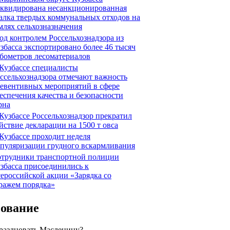
квидирована несанкционированная
алка твердых коммунальных отходов на
млях сельхозназначения
д контролем Россельхознадзора из
збасса экспортировано более 46 тысяч
бометров лесоматериалов
Кузбассе специалисты
ссельхознадзора отмечают важность
евентивных мероприятий в сфере
еспечения качества и безопасности
рна
Кузбассе Россельхознадзор прекратил
йствие декларации на 1500 т овса
Кузбассе проходит неделя
пуляризации грудного вскармливания
трудники транспортной полиции
збасса присоединились к
ероссийской акции «Зарядка со
ражем порядка»
сование
праздновать Масленицу?