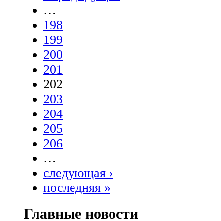
…
198
199
200
201
202
203
204
205
206
…
следующая ›
последняя »
Главные новости