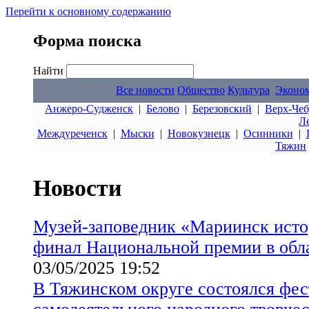
Перейти к основному содержанию
Форма поиска
Найти
Все новости
Общество
Культура
Эконо
Анжеро-Судженск
|
Белово
|
Березовский
|
Верх-Чеб
Л
Междуреченск
|
Мыски
|
Новокузнецк
|
Осинники
|
Тяжин
Новости
Музей-заповедник «Мариинск исто
финал Национальной премии в обла
03/05/2025 19:52
В Тяжинском округе состоялся фес