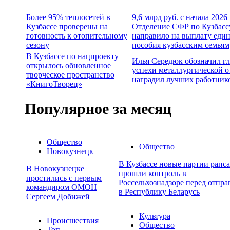
Более 95% теплосетей в
9,6 млрд руб. с начала 2026
Кузбассе проверены на
Отделение СФР по Кузбасс
готовность к отопительному
направило на выплату еди
сезону
пособия кузбасским семьям
В Кузбассе по нацпроекту
Илья Середюк обозначил г
открылось обновленное
успехи металлургической о
творческое пространство
наградил лучших работник
«КнигоТворец»
Популярное за месяц
Общество
Общество
Новокузнецк
В Кузбассе новые партии рапса
В Новокузнецке
прошли контроль в
простились с первым
Россельхознадзоре перед отпра
командиром ОМОН
в Республику Беларусь
Сергеем Добижей
Культура
Происшествия
Общество
Топ