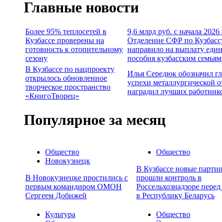
Главные новости
Более 95% теплосетей в
9,6 млрд руб. с начала 2026
Кузбассе проверены на
Отделение СФР по Кузбасс
готовность к отопительному
направило на выплату еди
сезону
пособия кузбасским семьям
В Кузбассе по нацпроекту
Илья Середюк обозначил г
открылось обновленное
успехи металлургической о
творческое пространство
наградил лучших работник
«КнигоТворец»
Популярное за месяц
Общество
Общество
Новокузнецк
В Кузбассе новые партии
В Новокузнецке простились с
прошли контроль в
первым командиром ОМОН
Россельхознадзоре перед
Сергеем Добижей
в Республику Беларусь
Культура
Общество