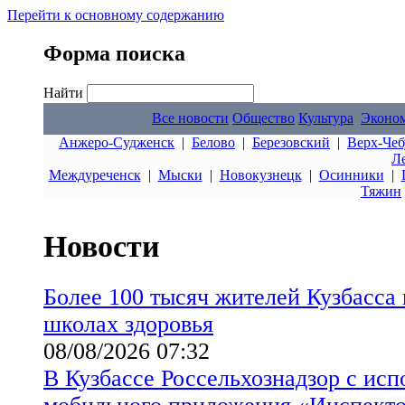
Перейти к основному содержанию
Форма поиска
Найти
Все новости
Общество
Культура
Эконо
Анжеро-Судженск
|
Белово
|
Березовский
|
Верх-Чеб
Л
Междуреченск
|
Мыски
|
Новокузнецк
|
Осинники
|
Тяжин
Новости
Более 100 тысяч жителей Кузбасса
школах здоровья
08/08/2026 07:32
В Кузбассе Россельхознадзор с ис