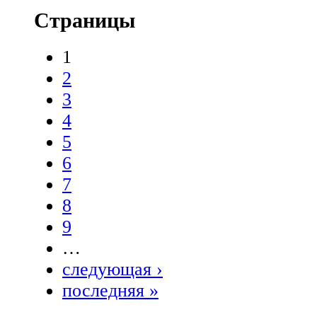
Страницы
1
2
3
4
5
6
7
8
9
…
следующая ›
последняя »