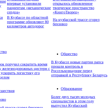
ение
впервые установили
открылось обновленное
у
пациентам «механические
творческое пространство
сердца»
«КнигоТворец»
хи
В Кузбассе по областной
На кузбасской трассе сгорел
программе обновляют 80
бензовоз
километров автодорог
ство
Общество
В Кузбассе новые партии рапса
юк поручил сократить время
прошли контроль в
ку железнодорожных цистерн с
Россельхознадзоре перед
 ускорить логистику его
отправкой в Республику Беларусь
 целом
Образование
сшествия
Более двух тысяч молодых
рово
специалистов в этом году
выпустил Кузбасский
ой трассе сгорел бензовоз