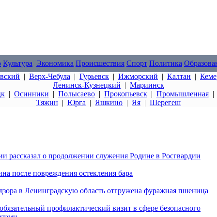
о
Культура
Экономика
Происшествия
Спорт
Политика
Образова
овский
|
Верх-Чебула
|
Гурьевск
|
Ижморский
|
Калтан
|
Кеме
Ленинск-Кузнецкий
|
Мариинск
цк
|
Осинники
|
Полысаево
|
Прокопьевск
|
Промышленная
Тяжин
|
Юрга
|
Яшкино
|
Яя
|
Шерегеш
и рассказал о продолжении служения Родине в Росгвардии
на после повреждения остекления бара
адзора в Ленинградскую область отгружена фуражная пшеница
 обязательный профилактический визит в сфере безопасного
атами