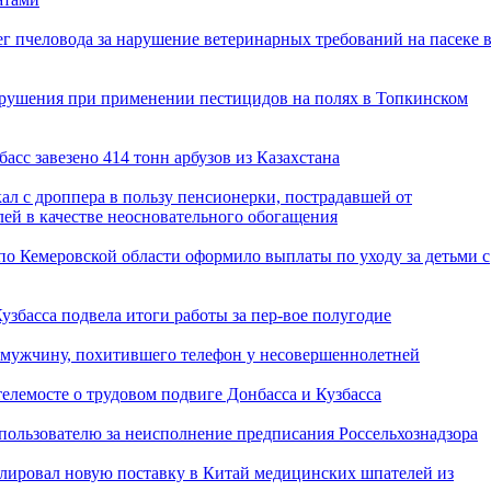
ег пчеловода за нарушение ветеринарных требований на пасеке 
арушения при применении пестицидов на полях в Топкинском
асс завезено 414 тонн арбузов из Казахстана
кал с дроппера в пользу пенсионерки, пострадавшей от
лей в качестве неосновательного обогащения
о Кемеровской области оформило выплаты по уходу за детьми с
збасса подвела итоги работы за пер-вое полугодие
 мужчину, похитившего телефон у несовершеннолетней
елемосте о трудовом подвиге Донбасса и Кузбасса
епользователю за неисполнение предписания Россельхознадзора
олировал новую поставку в Китай медицинских шпателей из