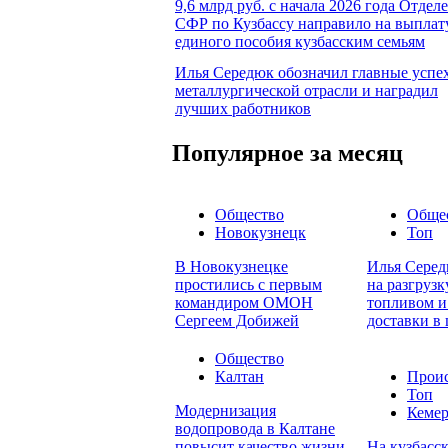
9,6 млрд руб. с начала 2026 года Отдел
СФР по Кузбассу направило на выплат
единого пособия кузбасским семьям
Илья Середюк обозначил главные успе
металлургической отрасли и наградил
лучших работников
Популярное за месяц
Общество
Обще
Новокузнецк
Топ
В Новокузнецке
Илья Серед
простились с первым
на разгруз
командиром ОМОН
топливом и
Сергеем Добижей
доставки в
Общество
Калтан
Прои
Топ
Модернизация
Кеме
водопровода в Калтане
повысит качество жизни
На кузбасск