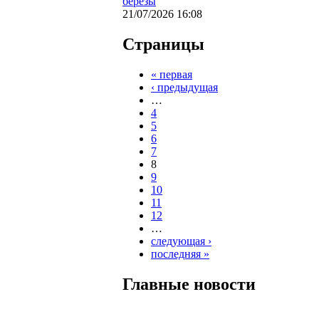
берёзы
21/07/2026 16:08
Страницы
« первая
‹ предыдущая
…
4
5
6
7
8
9
10
11
12
…
следующая ›
последняя »
Главные новости