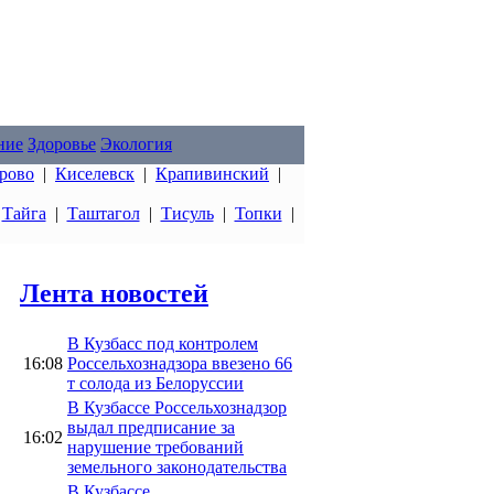
ние
Здоровье
Экология
рово
|
Киселевск
|
Крапивинский
|
|
Тайга
|
Таштагол
|
Тисуль
|
Топки
|
Лента новостей
В Кузбасс под контролем
16:08
Россельхознадзора ввезено 66
т солода из Белоруссии
В Кузбассе Россельхознадзор
выдал предписание за
16:02
нарушение требований
земельного законодательства
В Кузбассе