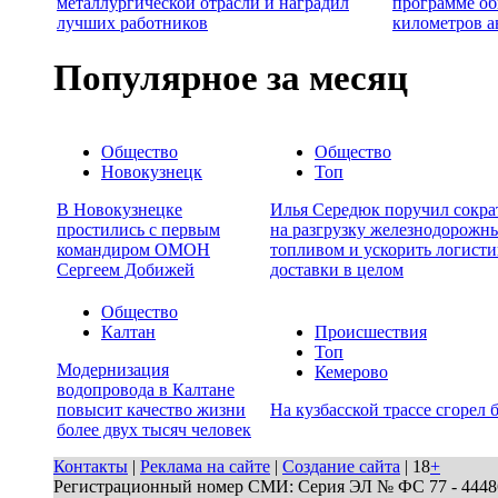
металлургической отрасли и наградил
программе об
лучших работников
километров а
Популярное за месяц
Общество
Общество
Новокузнецк
Топ
В Новокузнецке
Илья Середюк поручил сокра
простились с первым
на разгрузку железнодорожны
командиром ОМОН
топливом и ускорить логисти
Сергеем Добижей
доставки в целом
Общество
Калтан
Происшествия
Топ
Модернизация
Кемерово
водопровода в Калтане
повысит качество жизни
На кузбасской трассе сгорел 
более двух тысяч человек
Контакты
|
Реклама на сайте
|
Создание сайта
| 18
+
Регистрационный номер СМИ: Серия ЭЛ № ФС 77 - 44486 