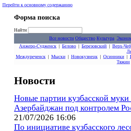
Перейти к основному содержанию
Форма поиска
Найти
Все новости
Общество
Культура
Эконо
Анжеро-Судженск
|
Белово
|
Березовский
|
Верх-Чеб
Л
Междуреченск
|
Мыски
|
Новокузнецк
|
Осинники
|
Тяжин
Новости
Новые партии кузбасской муки
Азербайджан под контролем Ро
21/07/2026 16:06
По инициативе кузбасского лес