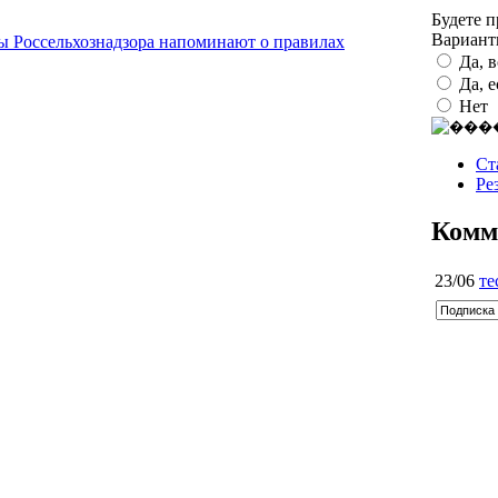
Будете 
Вариан
ы Россельхознадзора напоминают о правилах
Да, 
Да, 
Нет
Ст
Ре
Комм
23/06
те