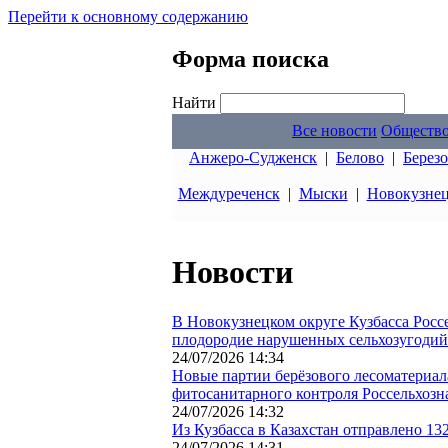
Перейти к основному содержанию
Форма поиска
Найти
Все новости
Обществ
Анжеро-Судженск
|
Белово
|
Берез
Междуреченск
|
Мыски
|
Новокузне
Новости
В Новокузнецком округе Кузбасса Росс
плодородие нарушенных сельхозугодий
24/07/2026 14:34
Новые партии берёзового лесоматериал
фитосанитарного контроля Россельхозн
24/07/2026 14:32
Из Кузбасса в Казахстан отправлено 1
24/07/2026 14:31