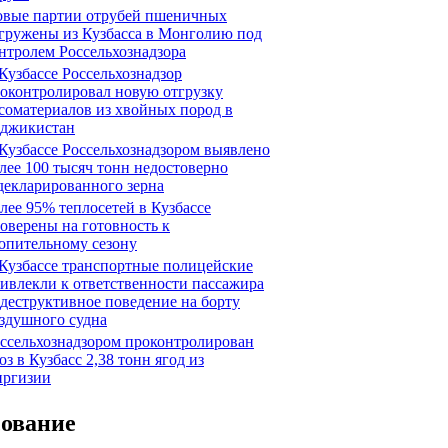
вые партии отрубей пшеничных
гружены из Кузбасса в Монголию под
нтролем Россельхознадзора
Кузбассе Россельхознадзор
оконтролировал новую отгрузку
соматериалов из хвойных пород в
джикистан
Кузбассе Россельхознадзором выявлено
лее 100 тысяч тонн недостоверно
декларированного зерна
лее 95% теплосетей в Кузбассе
оверены на готовность к
опительному сезону
Кузбассе транспортные полицейские
ивлекли к ответственности пассажира
 деструктивное поведение на борту
здушного судна
ссельхознадзором проконтролирован
оз в Кузбасс 2,38 тонн ягод из
ргизии
сование