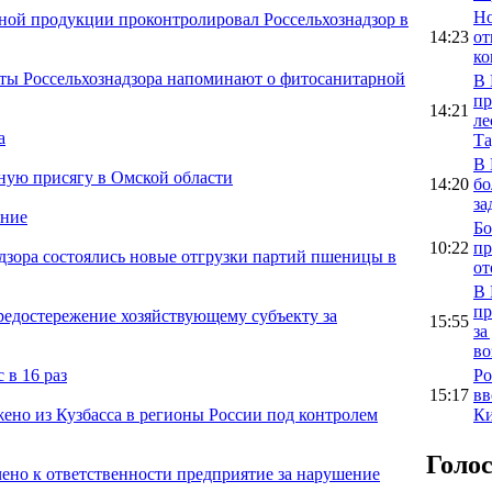
Но
ной продукции проконтролировал Россельхознадзор в
14:23
от
ко
сты Россельхознадзора напоминают о фитосанитарной
В 
пр
14:21
ле
а
Та
В 
ную присягу в Омской области
14:20
бо
за
ение
Бо
10:22
пр
адзора состоялись новые отгрузки партий пшеницы в
от
В 
пр
предостережение хозяйствующему субъекту за
15:55
за
во
Ро
 в 16 раз
15:17
вв
Ки
ено из Кузбасса в регионы России под контролем
Голо
чено к ответственности предприятие за нарушение