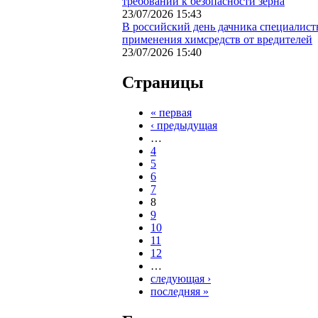
требований к безопасности зерна
23/07/2026 15:43
В российский день дачника специалист
применения химсредств от вредителей
23/07/2026 15:40
Страницы
« первая
‹ предыдущая
…
4
5
6
7
8
9
10
11
12
…
следующая ›
последняя »