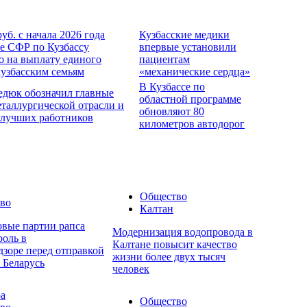
руб. с начала 2026 года
Кузбасские медики
е СФР по Кузбассу
впервые установили
о на выплату единого
пациентам
кузбасским семьям
«механические сердца»
В Кузбассе по
едюк обозначил главные
областной программе
еталлургической отрасли и
обновляют 80
 лучших работников
километров автодорог
Общество
во
Калтан
овые партии рапса
Модернизация водопровода в
роль в
Калтане повысит качество
дзоре перед отправкой
жизни более двух тысяч
 Беларусь
человек
ра
Общество