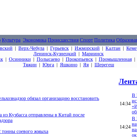
о
Культура
Экономика
Происшествия
Спорт
Политика
Образова
овский
|
Верх-Чебула
|
Гурьевск
|
Ижморский
|
Калтан
|
Кеме
Ленинск-Кузнецкий
|
Мариинск
цк
|
Осинники
|
Полысаево
|
Прокопьевск
|
Промышленная
Тяжин
|
Юрга
|
Яшкино
|
Яя
|
Шерегеш
Лент
В 
ельхознадзор обязал организацию восстановить
ис
14:34
«И
об
а из Кузбасса отправлены в Китай после
В 
адзора
на
14:24
на
32 тонны соевого жмыха
ок