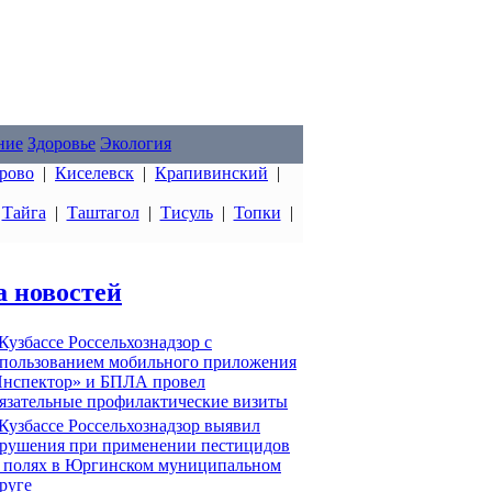
ние
Здоровье
Экология
рово
|
Киселевск
|
Крапивинский
|
|
Тайга
|
Таштагол
|
Тисуль
|
Топки
|
а новостей
Кузбассе Россельхознадзор с
пользованием мобильного приложения
нспектор» и БПЛА провел
язательные профилактические визиты
Кузбассе Россельхознадзор выявил
рушения при применении пестицидов
 полях в Юргинском муниципальном
руге