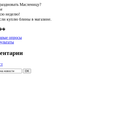
праздновать Масленицу?
ты
всю неделю!
если куплю блины в магазине.
арые опросы
зультаты
ентарии
ст