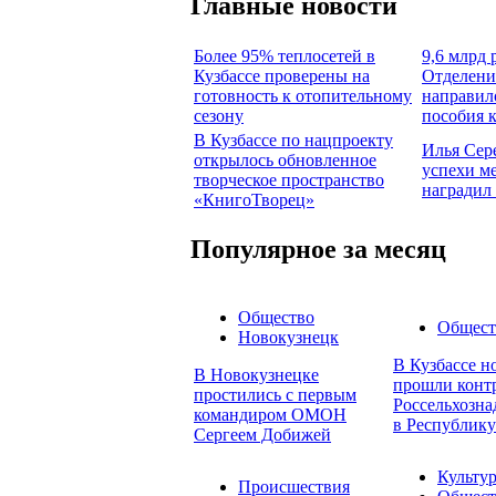
Главные новости
Более 95% теплосетей в
9,6 млрд 
Кузбассе проверены на
Отделени
готовность к отопительному
направил
сезону
пособия 
В Кузбассе по нацпроекту
Илья Сер
открылось обновленное
успехи м
творческое пространство
наградил
«КнигоТворец»
Популярное за месяц
Общество
Общест
Новокузнецк
В Кузбассе н
В Новокузнецке
прошли конт
простились с первым
Россельхозна
командиром ОМОН
в Республику
Сергеем Добижей
Культу
Происшествия