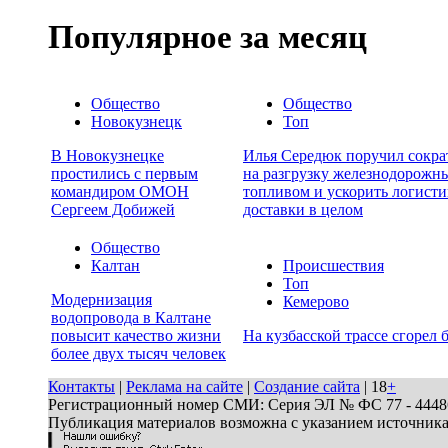
Популярное за месяц
Общество
Общество
Новокузнецк
Топ
В Новокузнецке
Илья Середюк поручил сокра
простились с первым
на разгрузку железнодорожны
командиром ОМОН
топливом и ускорить логисти
Сергеем Добижей
доставки в целом
Общество
Калтан
Происшествия
Топ
Модернизация
Кемерово
водопровода в Калтане
повысит качество жизни
На кузбасской трассе сгорел 
более двух тысяч человек
Контакты
|
Реклама на сайте
|
Создание сайта
| 18
+
Регистрационный номер СМИ: Серия ЭЛ № ФС 77 - 44486 
Публикация материалов возможна с указанием источник