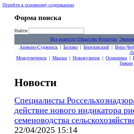
Перейти к основному содержанию
Форма поиска
Найти
Все новости
Общество
Культура
Эконо
Анжеро-Судженск
|
Белово
|
Березовский
|
Верх-Чеб
Л
Междуреченск
|
Мыски
|
Новокузнецк
|
Осинники
|
Тяжин
Новости
Специалисты Россельхознадзор
действие нового индикатора ри
семеноводства сельскохозяйст
22/04/2025 15:14