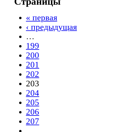
Страницы
« первая
‹ предыдущая
…
199
200
201
202
203
204
205
206
207
…