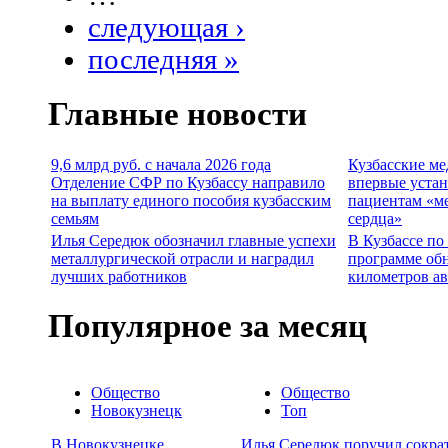
следующая ›
последняя »
Главные новости
9,6 млрд руб. с начала 2026 года
Кузбасские м
Отделение СФР по Кузбассу направило
впервые уста
на выплату единого пособия кузбасским
пациентам «м
семьям
сердца»
Илья Середюк обозначил главные успехи
В Кузбассе по
металлургической отрасли и наградил
программе об
лучших работников
километров а
Популярное за месяц
Общество
Общество
Новокузнецк
Топ
В Новокузнецке
Илья Середюк поручил сокра