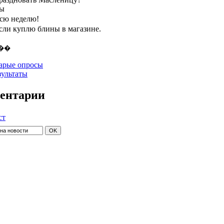
ты
всю неделю!
если куплю блины в магазине.
арые опросы
зультаты
ентарии
ст