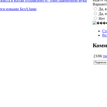
узбасса в Китай отправлено 67 тонн пшеничной муки
Вариан
Да, 
лся новыми БелАЗами
Да, 
Нет
Ст
Ре
Комм
23/06
те