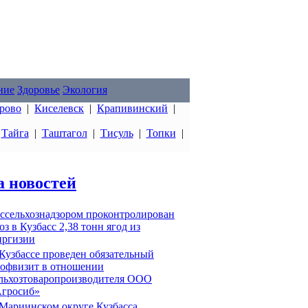
ние
Здоровье
Экология
рово
|
Киселевск
|
Крапивинский
|
|
Тайга
|
Таштагол
|
Тисуль
|
Топки
|
а новостей
ссельхознадзором проконтролирован
оз в Кузбасс 2,38 тонн ягод из
ргизии
Кузбассе проведен обязательный
офвизит в отношении
льхозтоваропроизводителя ООО
гросиб»
Мариинском округе Кузбасса