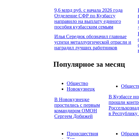
9,6 млрд руб. с начала 2026 года
Отделение СФР по Кузбассу
направило на выплату единого
пособия кузбасским семьям
Илья Середюк обозначил главные
успехи металлургической отрасли и
наградил лучших работников
Популярное за месяц
Общество
Общест
Новокузнецк
В Кузбассе но
В Новокузнецке
прошли контр
простились с первым
Россельхознад
командиром ОМОН
в Республику 
Сергеем Добижей
Происшествия
Образов