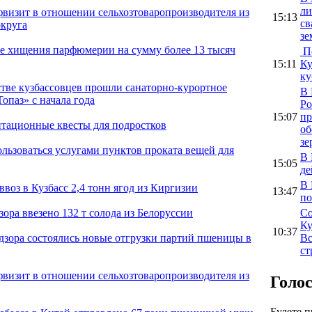
ли
фвизит в отношении сельхозтоваропроизводителя из
15:13
св
круга
зе
е хищения парфюмерии на сумму более 13 тысяч
По
15:11
Ку
ку
тве кузбассовцев прошли санаторно-курортное
В 
опаз» с начала года
Ро
15:07
пр
тационные квесты для подростков
об
зе
ользоваться услугами пунктов проката вещей для
В 
15:05
де
В 
воз в Кузбасс 2,4 тонн ягод из Киргизии
13:47
по
Со
зора ввезено 132 т солода из Белоруссии
Ку
10:37
Вс
адзора состоялись новые отгрузки партий пшеницы в
ст
фвизит в отношении сельхозтоваропроизводителя из
Голо
Будете 