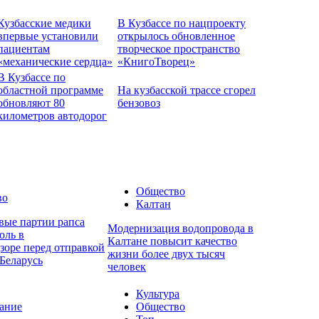
Кузбасские медики
В Кузбассе по нацпроекту
впервые установили
открылось обновленное
пациентам
творческое пространство
«механические сердца»
«КнигоТворец»
В Кузбассе по
областной программе
На кузбасской трассе сгорел
обновляют 80
бензовоз
километров автодорог
Общество
во
Калтан
вые партии рапса
Модернизация водопровода в
оль в
Калтане повысит качество
зоре перед отправкой
жизни более двух тысяч
Беларусь
человек
Культура
ание
Общество