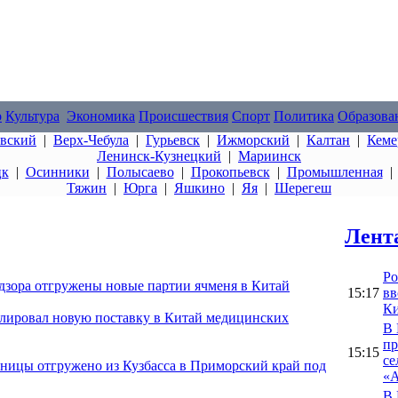
о
Культура
Экономика
Происшествия
Спорт
Политика
Образова
овский
|
Верх-Чебула
|
Гурьевск
|
Ижморский
|
Калтан
|
Кеме
Ленинск-Кузнецкий
|
Мариинск
цк
|
Осинники
|
Полысаево
|
Прокопьевск
|
Промышленная
Тяжин
|
Юрга
|
Яшкино
|
Яя
|
Шерегеш
Лент
Ро
адзора отгружены новые партии ячменя в Китай
15:17
вв
Ки
олировал новую поставку в Китай медицинских
В 
пр
15:15
се
ницы отгружено из Кузбасса в Приморский край под
«А
В 