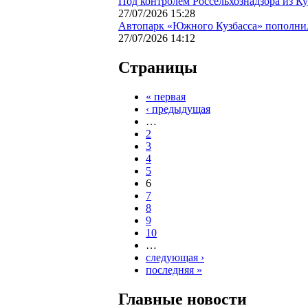
Под контролем Россельхознадзора из К
27/07/2026 15:28
Автопарк «Южного Кузбасса» пополни
27/07/2026 14:12
Страницы
« первая
‹ предыдущая
…
2
3
4
5
6
7
8
9
10
…
следующая ›
последняя »
Главные новости