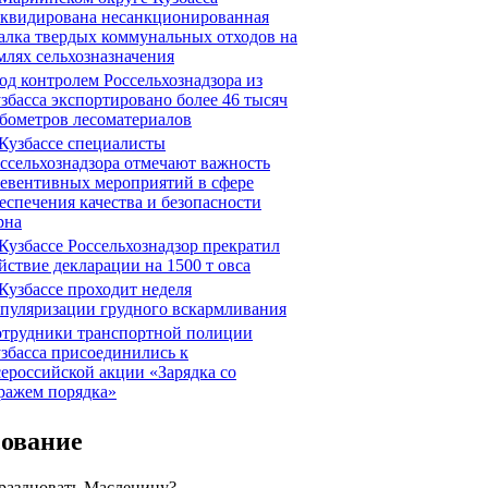
квидирована несанкционированная
алка твердых коммунальных отходов на
млях сельхозназначения
д контролем Россельхознадзора из
збасса экспортировано более 46 тысяч
бометров лесоматериалов
Кузбассе специалисты
ссельхознадзора отмечают важность
евентивных мероприятий в сфере
еспечения качества и безопасности
рна
Кузбассе Россельхознадзор прекратил
йствие декларации на 1500 т овса
Кузбассе проходит неделя
пуляризации грудного вскармливания
трудники транспортной полиции
збасса присоединились к
ероссийской акции «Зарядка со
ражем порядка»
сование
праздновать Масленицу?