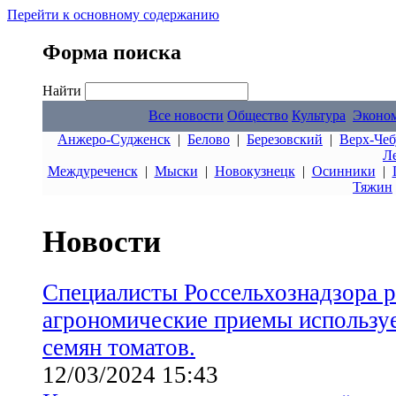
Перейти к основному содержанию
Форма поиска
Найти
Все новости
Общество
Культура
Эконо
Анжеро-Судженск
|
Белово
|
Березовский
|
Верх-Чеб
Л
Междуреченск
|
Мыски
|
Новокузнецк
|
Осинники
|
Тяжин
Новости
Специалисты Россельхознадзора 
агрономические приемы использ
семян томатов.
12/03/2024 15:43