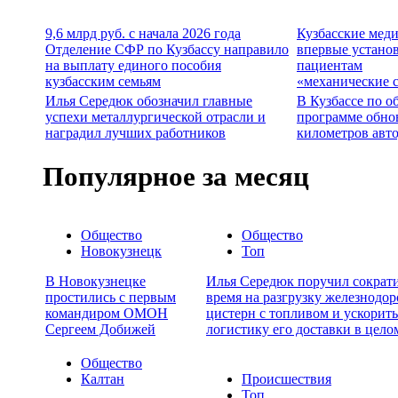
9,6 млрд руб. с начала 2026 года
Кузбасские мед
Отделение СФР по Кузбассу направило
впервые устано
на выплату единого пособия
пациентам
кузбасским семьям
«механические 
Илья Середюк обозначил главные
В Кузбассе по о
успехи металлургической отрасли и
программе обно
наградил лучших работников
километров авт
Популярное за месяц
Общество
Общество
Новокузнецк
Топ
В Новокузнецке
Илья Середюк поручил сократ
простились с первым
время на разгрузку железнодо
командиром ОМОН
цистерн с топливом и ускорить
Сергеем Добижей
логистику его доставки в цело
Общество
Калтан
Происшествия
Топ