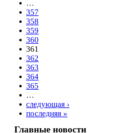
…
357
358
359
360
361
362
363
364
365
…
следующая ›
последняя »
Главные новости