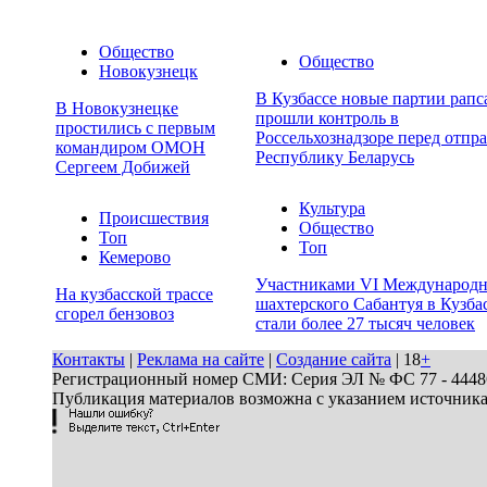
Общество
Общество
Новокузнецк
В Кузбассе новые партии рапс
В Новокузнецке
прошли контроль в
простились с первым
Россельхознадзоре перед отпра
командиром ОМОН
Республику Беларусь
Сергеем Добижей
Культура
Происшествия
Общество
Топ
Топ
Кемерово
Участниками VI Международн
На кузбасской трассе
шахтерского Сабантуя в Кузба
сгорел бензовоз
стали более 27 тысяч человек
Контакты
|
Реклама на сайте
|
Создание сайта
| 18
+
Регистрационный номер СМИ: Серия ЭЛ № ФС 77 - 44486 
Публикация материалов возможна с указанием источник