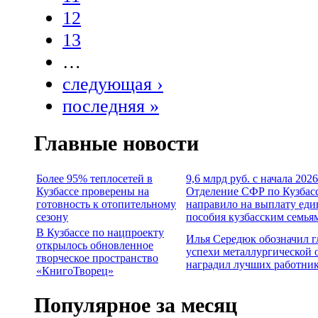
12
13
…
следующая ›
последняя »
Главные новости
Более 95% теплосетей в
9,6 млрд руб. с начала 2026
Кузбассе проверены на
Отделение СФР по Кузбас
готовность к отопительному
направило на выплату еди
сезону
пособия кузбасским семья
В Кузбассе по нацпроекту
Илья Середюк обозначил 
открылось обновленное
успехи металлургической 
творческое пространство
наградил лучших работни
«КнигоТворец»
Популярное за месяц