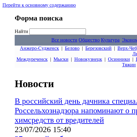
Перейти к основному содержанию
Форма поиска
Найти
Все новости
Общество
Культура
Эконо
Анжеро-Судженск
|
Белово
|
Березовский
|
Верх-Чеб
Л
Междуреченск
|
Мыски
|
Новокузнецк
|
Осинники
|
Тяжин
Новости
В российский день дачника специ
Россельхознадзора напоминают о 
химсредств от вредителей
23/07/2026 15:40