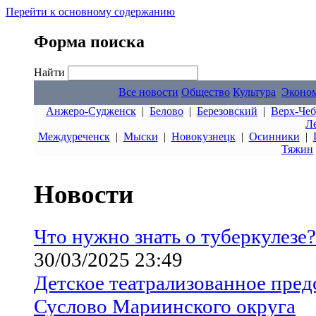
Перейти к основному содержанию
Форма поиска
Найти
Все новости
Общество
Культура
Эконо
Анжеро-Судженск
|
Белово
|
Березовский
|
Верх-Чеб
Л
Междуреченск
|
Мыски
|
Новокузнецк
|
Осинники
|
Тяжин
Новости
Что нужно знать о туберкулезе?
30/03/2025 23:49
Детское театрализованное пред
Суслово Мариинского округа