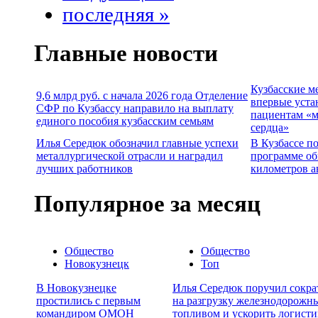
последняя »
Главные новости
Кузбасские м
9,6 млрд руб. с начала 2026 года Отделение
впервые уста
СФР по Кузбассу направило на выплату
пациентам «м
единого пособия кузбасским семьям
сердца»
Илья Середюк обозначил главные успехи
В Кузбассе п
металлургической отрасли и наградил
программе об
лучших работников
километров а
Популярное за месяц
Общество
Общество
Новокузнецк
Топ
В Новокузнецке
Илья Середюк поручил сокра
простились с первым
на разгрузку железнодорожны
командиром ОМОН
топливом и ускорить логисти