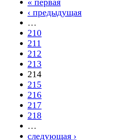
« первая
‹ предыдущая
…
210
211
212
213
214
215
216
217
218
…
следующая ›