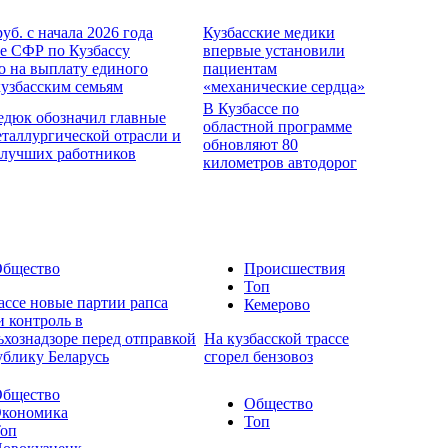
руб. с начала 2026 года
Кузбасские медики
е СФР по Кузбассу
впервые установили
о на выплату единого
пациентам
кузбасским семьям
«механические сердца»
В Кузбассе по
едюк обозначил главные
областной программе
еталлургической отрасли и
обновляют 80
 лучших работников
километров автодорог
бщество
Происшествия
Топ
ассе новые партии рапса
Кемерово
 контроль в
ьхознадзоре перед отправкой
На кузбасской трассе
ублику Беларусь
сгорел бензовоз
бщество
Общество
кономика
Топ
оп