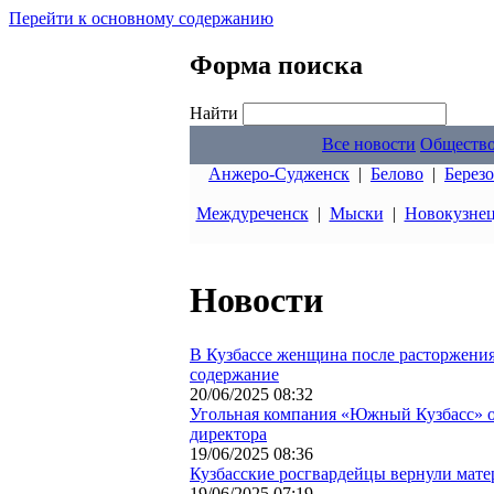
Перейти к основному содержанию
Форма поиска
Найти
Все новости
Обществ
Анжеро-Судженск
|
Белово
|
Берез
Междуреченск
|
Мыски
|
Новокузне
Новости
В Кузбассе женщина после расторжения
содержание
20/06/2025 08:32
Угольная компания «Южный Кузбасс» об
директора
19/06/2025 08:36
Кузбасские росгвардейцы вернули мате
19/06/2025 07:19