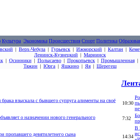
о
Культура
Экономика
Происшествия
Спорт
Политика
Образова
овский
|
Верх-Чебула
|
Гурьевск
|
Ижморский
|
Калтан
|
Кеме
Ленинск-Кузнецкий
|
Мариинск
цк
|
Осинники
|
Полысаево
|
Прокопьевск
|
Промышленная
Тяжин
|
Юрга
|
Яшкино
|
Яя
|
Шерегеш
Лент
Ро
 брака взыскала с бывшего супруга алименты на своё
10:30
пы
не
Бо
ъявляет о назначении нового генерального
7:32
пр
В 
ис
ри пропавшего девятилетнего сына
14:34
«И