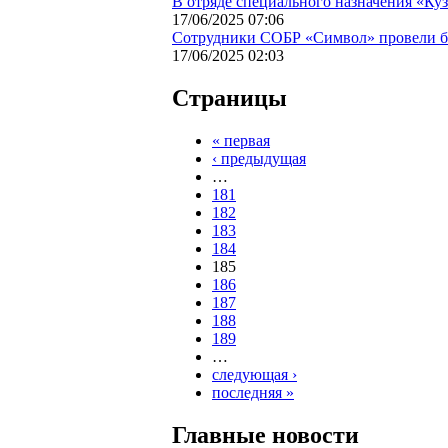
В отряде специального назначения «Куз
17/06/2025 07:06
Сотрудники СОБР «Символ» провели бо
17/06/2025 02:03
Страницы
« первая
‹ предыдущая
…
181
182
183
184
185
186
187
188
189
…
следующая ›
последняя »
Главные новости