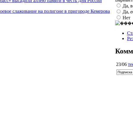
басс» высадили аллею памяти в честь Дня России
Да, 
евое слаживание на полигоне в пригороде Кемерова
Да, 
Нет
Ст
Ре
Комм
23/06
те