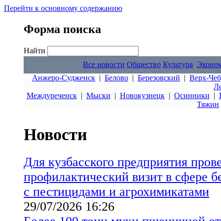
Перейти к основному содержанию
Форма поиска
Найти
Все новости
Общество
Культура
Эконо
Анжеро-Судженск
|
Белово
|
Березовский
|
Верх-Чеб
Л
Междуреченск
|
Мыски
|
Новокузнецк
|
Осинники
|
Тяжин
Новости
Для кузбасского предприятия пров
профилактический визит в сфере б
с пестицидами и агрохимикатами
29/07/2026 16:26