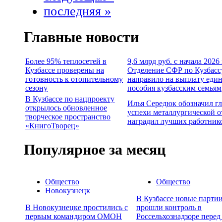
последняя »
Главные новости
Более 95% теплосетей в
9,6 млрд руб. с начала 2026
Кузбассе проверены на
Отделение СФР по Кузбасс
готовность к отопительному
направило на выплату еди
сезону
пособия кузбасским семьям
В Кузбассе по нацпроекту
Илья Середюк обозначил г
открылось обновленное
успехи металлургической о
творческое пространство
наградил лучших работник
«КнигоТворец»
Популярное за месяц
Общество
Общество
Новокузнецк
В Кузбассе новые партии
В Новокузнецке простились с
прошли контроль в
первым командиром ОМОН
Россельхознадзоре перед