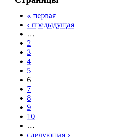
« первая
‹ предыдущая
…
2
3
4
5
6
7
8
9
10
…
следующая ›