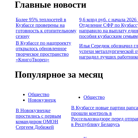
Главные новости
Более 95% теплосетей в
9,6 млрд руб. с начала 2026
Кузбассе проверены на
Отделение СФР по Кузбасс
готовность к отопительному
направило на выплату еди
сезону
пособия кузбасским семьям
В Кузбассе по нацпроекту
Илья Середюк обозначил г
открылось обновленное
успехи металлургической о
творческое пространство
наградил лучших работник
«КнигоТворец»
Популярное за месяц
Общество
Общество
Новокузнецк
В Кузбассе новые партии рапса
В Новокузнецке
прошли контроль в
простились с первым
Россельхознадзоре перед отпра
командиром ОМОН
в Республику Беларусь
Сергеем Добижей