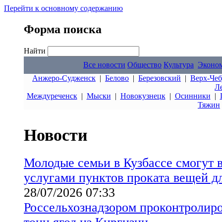
Перейти к основному содержанию
Форма поиска
Найти
Все новости
Общество
Культура
Эконо
Анжеро-Судженск
|
Белово
|
Березовский
|
Верх-Чеб
Л
Междуреченск
|
Мыски
|
Новокузнецк
|
Осинники
|
Тяжин
Новости
Молодые семьи в Кузбассе смогут 
услугами пунктов проката вещей 
28/07/2026 07:33
Россельхознадзором проконтролиров