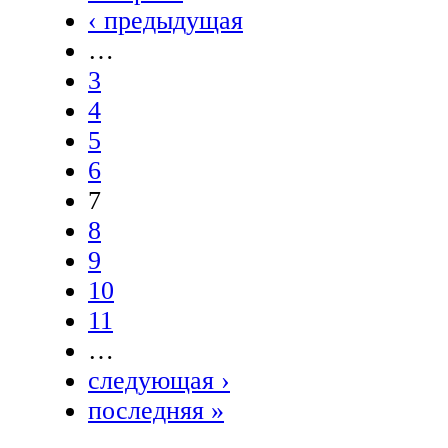
‹ предыдущая
…
3
4
5
6
7
8
9
10
11
…
следующая ›
последняя »