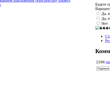
зованием приложения «Инспектор» провел
Будете 
ы
Вариан
Да, 
Да, 
Нет
Ст
Ре
Комм
23/06
те