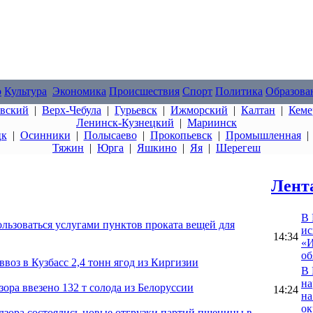
о
Культура
Экономика
Происшествия
Спорт
Политика
Образова
овский
|
Верх-Чебула
|
Гурьевск
|
Ижморский
|
Калтан
|
Кеме
Ленинск-Кузнецкий
|
Мариинск
цк
|
Осинники
|
Полысаево
|
Прокопьевск
|
Промышленная
Тяжин
|
Юрга
|
Яшкино
|
Яя
|
Шерегеш
Лент
В 
ользоваться услугами пунктов проката вещей для
ис
14:34
«И
об
воз в Кузбасс 2,4 тонн ягод из Киргизии
В 
на
зора ввезено 132 т солода из Белоруссии
14:24
на
ок
адзора состоялись новые отгрузки партий пшеницы в