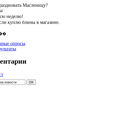
праздновать Масленицу?
ты
всю неделю!
если куплю блины в магазине.
арые опросы
зультаты
ентарии
ст