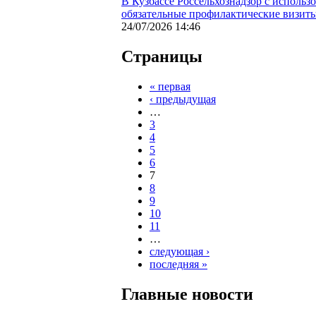
В Кузбассе Россельхознадзор с исполь
обязательные профилактические визит
24/07/2026 14:46
Страницы
« первая
‹ предыдущая
…
3
4
5
6
7
8
9
10
11
…
следующая ›
последняя »
Главные новости