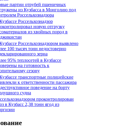
вые партии отрубей пшеничных
гружены из Кузбасса в Монголию под
нтролем Россельхознадзора
Кузбассе Россельхознадзор
оконтролировал новую отгрузку
соматериалов из хвойных пород в
джикистан
Кузбассе Россельхознадзором выявлено
лее 100 тысяч тонн недостоверно
декларированного зерна
лее 95% теплосетей в Кузбассе
оверены на готовность к
опительному сезону
Кузбассе транспортные полицейские
ивлекли к ответственности пассажира
 деструктивное поведение на борту
здушного судна
ссельхознадзором проконтролирован
оз в Кузбасс 2,38 тонн ягод из
ргизии
сование