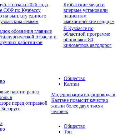
руб. с начала 2026 года
Кузбасские медики
е СФР по Кузбассу
впервые установили
о на выплату единого
пациентам
кузбасским семьям
«механические сердца»
В Кузбассе по
едюк обозначил главные
областной программе
еталлургической отрасли и
обновляют 80
 лучших работников
километров автодорог
Общество
во
Калтан
овые партии рапса
Модернизация водопровода в
роль в
Калтане повысит качество
дзоре перед отправкой
жизни более двух тысяч
 Беларусь
человек
ра
Общество
во
Топ