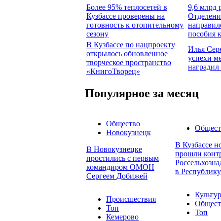
Более 95% теплосетей в
9,6 млрд 
Кузбассе проверены на
Отделени
готовность к отопительному
направил
сезону
пособия 
В Кузбассе по нацпроекту
Илья Сер
открылось обновленное
успехи м
творческое пространство
наградил
«КнигоТворец»
Популярное за месяц
Общество
Общест
Новокузнецк
В Кузбассе н
В Новокузнецке
прошли конт
простились с первым
Россельхозна
командиром ОМОН
в Республику
Сергеем Добижей
Культу
Происшествия
Общест
Топ
Топ
Кемерово