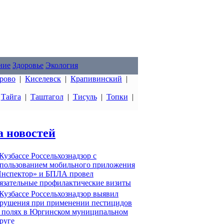
ние
Здоровье
Экология
рово
|
Киселевск
|
Крапивинский
|
|
Тайга
|
Таштагол
|
Тисуль
|
Топки
|
а новостей
Кузбассе Россельхознадзор с
пользованием мобильного приложения
нспектор» и БПЛА провел
язательные профилактические визиты
Кузбассе Россельхознадзор выявил
рушения при применении пестицидов
 полях в Юргинском муниципальном
руге