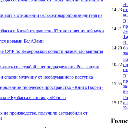
Но
14:23
от
ко
фвизит в отношении сельхозтоваропроизводителя из
В 
пр
14:21
узбасса в Китай отправлено 67 тонн пшеничной муки
ле
Та
лся новыми БелАЗами
В 
14:20
бо
ние СФР по Кемеровской области назначило выплаты
за
Бо
10:22
пр
мились со службой спецподразделения Росгвардии
от
В 
 и спасли мужчину от необдуманного поступка
пр
15:55
за
бновленное творческое пространство «КнигоТворец»
во
Ро
ские Кузбасса в гостях у «Юного
15:17
вв
Ки
их на производстве, получили автомобили от
и
Голо