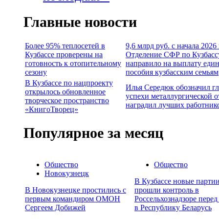
Главные новости
Более 95% теплосетей в
9,6 млрд руб. с начала 2026
Кузбассе проверены на
Отделение СФР по Кузбасс
готовность к отопительному
направило на выплату еди
сезону
пособия кузбасским семьям
В Кузбассе по нацпроекту
Илья Середюк обозначил г
открылось обновленное
успехи металлургической о
творческое пространство
наградил лучших работник
«КнигоТворец»
Популярное за месяц
Общество
Общество
Новокузнецк
В Кузбассе новые партии
В Новокузнецке простились с
прошли контроль в
первым командиром ОМОН
Россельхознадзоре перед
Сергеем Добижей
в Республику Беларусь