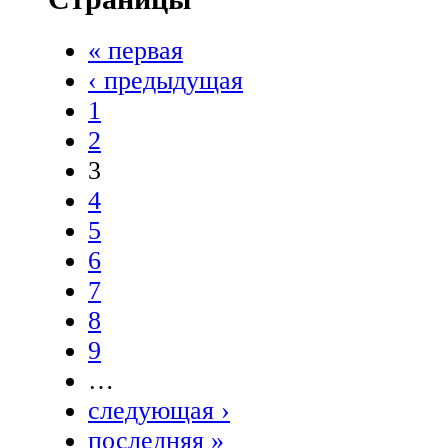
« первая
‹ предыдущая
1
2
3
4
5
6
7
8
9
…
следующая ›
последняя »