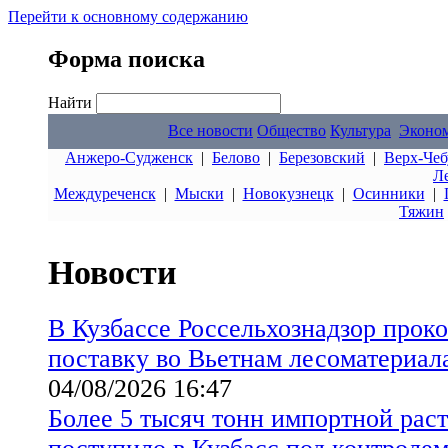
Перейти к основному содержанию
Форма поиска
Найти
Все новости
Общество
Культура
Эконо
Анжеро-Судженск
|
Белово
|
Березовский
|
Верх-Чеб
Л
Междуреченск
|
Мыски
|
Новокузнецк
|
Осинники
|
Тяжин
Новости
В Кузбассе Россельхознадзор прок
поставку во Вьетнам лесоматериала
04/08/2026 16:47
Более 5 тысяч тонн импортной рас