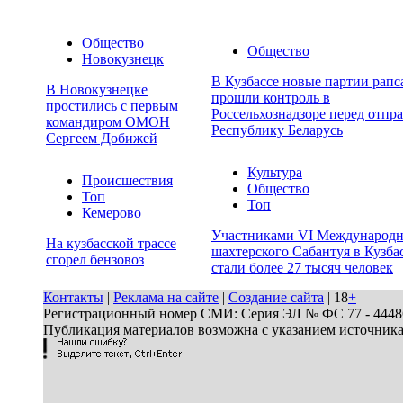
Общество
Общество
Новокузнецк
В Кузбассе новые партии рапс
В Новокузнецке
прошли контроль в
простились с первым
Россельхознадзоре перед отпра
командиром ОМОН
Республику Беларусь
Сергеем Добижей
Культура
Происшествия
Общество
Топ
Топ
Кемерово
Участниками VI Международн
На кузбасской трассе
шахтерского Сабантуя в Кузба
сгорел бензовоз
стали более 27 тысяч человек
Контакты
|
Реклама на сайте
|
Создание сайта
| 18
+
Регистрационный номер СМИ: Серия ЭЛ № ФС 77 - 44486 
Публикация материалов возможна с указанием источник