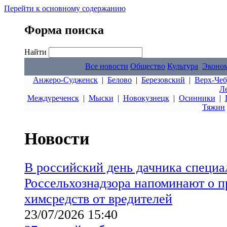
Перейти к основному содержанию
Форма поиска
Найти
Все новости
Общество
Культура
Эконо
Анжеро-Судженск
|
Белово
|
Березовский
|
Верх-Чеб
Л
Междуреченск
|
Мыски
|
Новокузнецк
|
Осинники
|
Тяжин
Новости
В российский день дачника специ
Россельхознадзора напоминают о 
химсредств от вредителей
23/07/2026 15:40