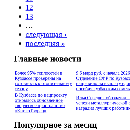
12
13
…
следующая ›
последняя »
Главные новости
Более 95% теплосетей в
9,6 млрд руб. с начала 2026
Кузбассе проверены на
Отделение СФР по Кузбас
готовность к отопительному
направило на выплату еди
сезону
пособия кузбасским семья
В Кузбассе по нацпроекту
Илья Середюк обозначил 
открылось обновленное
успехи металлургической 
творческое пространство
наградил лучших работни
«КнигоТворец»
Популярное за месяц