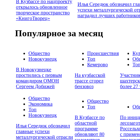
В Кузбассе по нацпроекту
Илья Середюк обозначил гл
открылось обновленное
успехи металлургической от
творческое пространство
наградил лучших работнико
«КнигоТворец»
Популярное за месяц
Общество
Происшествия
Кул
Новокузнецк
Топ
Об
Кемерово
То
В Новокузнецке
простились с первым
На кузбасской
Участни
командиром ОМОН
трассе сгорел
шахтерск
Сергеем Добижей
бензовоз
более 27
Общество
Общество
Экономика
Топ
Об
Топ
Новокузнецк
В Кузбассе по
По иници
областной
лесозаго
Илья Середюк обозначил
программе
Россельх
главные успехи
обновляют 80
с примен
металлургической отрасли
километров
приложе