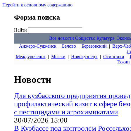
Перейти к основному содержанию
Форма поиска
Найти
Все новости
Общество
Культура
Эконо
Анжеро-Судженск
|
Белово
|
Березовский
|
Верх-Чеб
Л
Междуреченск
|
Мыски
|
Новокузнецк
|
Осинники
|
Тяжин
Новости
Для кузбасского предприятия провед
профилактический визит в сфере бе
с пестицидами и агрохимикатами
30/07/2026 15:00
В Кузбассе под контролем Россельхо