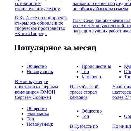
готовность к
направило на выплату едино
отопительному сезону
пособия кузбасским семьям
В Кузбассе по нацпроекту
Илья Середюк обозначил гл
открылось обновленное
успехи металлургической от
творческое пространство
наградил лучших работнико
«КнигоТворец»
Популярное за месяц
Общество
Происшествия
Кул
Новокузнецк
Топ
Об
Кемерово
То
В Новокузнецке
простились с первым
На кузбасской
Участни
командиром ОМОН
трассе сгорел
шахтерск
Сергеем Добижей
бензовоз
более 27
Общество
Общество
Экономика
Топ
Об
Топ
Новокузнецк
В Кузбассе по
По иници