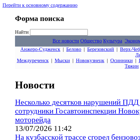
Перейти к основному содержанию
Форма поиска
Найти
Все новости
Общество
Культура
Эконо
Анжеро-Судженск
|
Белово
|
Березовский
|
Верх-Чеб
Л
Междуреченск
|
Мыски
|
Новокузнецк
|
Осинники
|
Тяжин
Новости
Несколько десятков нарушений ПДД
сотрудники Госавтоинспекции Новок
моторейда
13/07/2026 11:42
На кузбасской трассе сгорел бензово